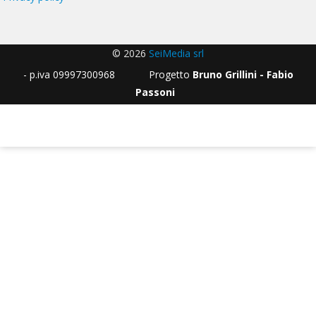
© 2026
SeiMedia srl
- p.iva 09997300968 Progetto
Bruno Grillini - Fabio
Passoni