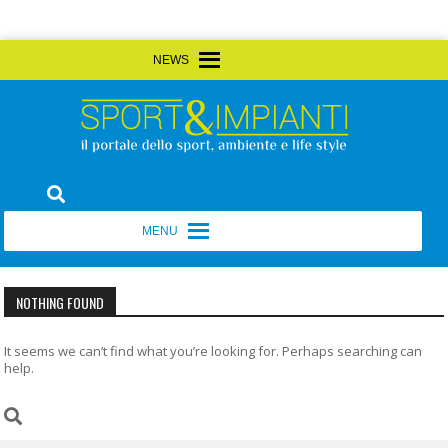
Skip
MENU
MENU
to
content
Sport&Impianti
notizie, prodotti, aziende dello sport facility
MENU
MENU
NOTHING FOUND
It seems we can’t find what you’re looking for. Perhaps searching can
help.