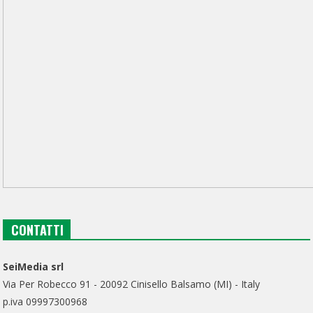
CONTATTI
SeiMedia srl
Via Per Robecco 91 - 20092 Cinisello Balsamo (MI) - Italy
p.iva 09997300968