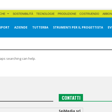
CHE
SOSTENIBILITÀ
TECNOLOGIE
PRODUZIONE
COSTRUENDO
ABBON
SPORT
AZIENDE
TUTTERBA
STRUMENTI PER IL PROGETTISTA
EV
haps searching can help.
CONTATTI
SeiMedia srl