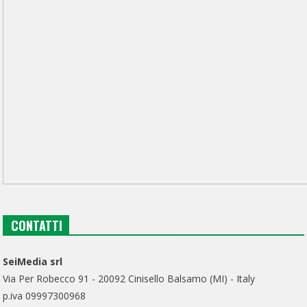
CONTATTI
SeiMedia srl
Via Per Robecco 91 - 20092 Cinisello Balsamo (MI) - Italy
p.iva 09997300968