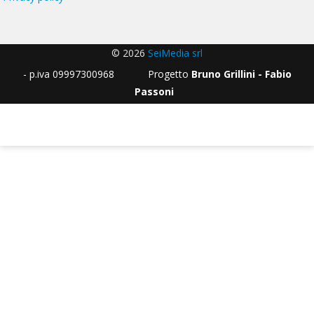
© 2026
SeiMedia srl
- p.iva 09997300968 Progetto
Bruno Grillini - Fabio
Passoni