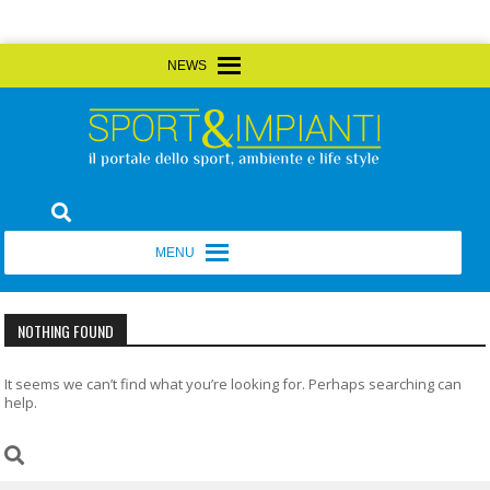
Skip
MENU
MENU
to
content
Sport&Impianti
notizie, prodotti, aziende dello sport facility
MENU
MENU
NOTHING FOUND
It seems we can’t find what you’re looking for. Perhaps searching can
help.