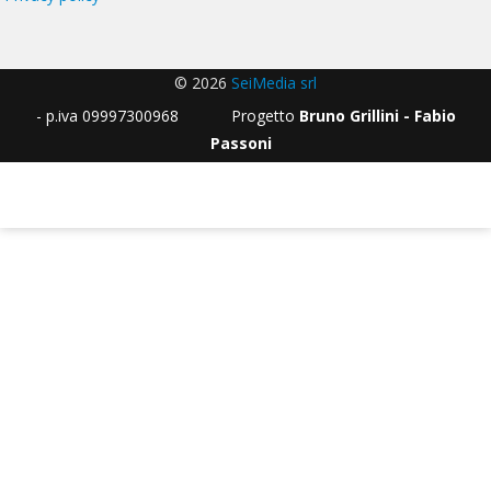
© 2026
SeiMedia srl
- p.iva 09997300968 Progetto
Bruno Grillini - Fabio
Passoni