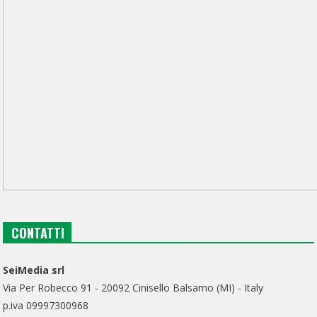
CONTATTI
SeiMedia srl
Via Per Robecco 91 - 20092 Cinisello Balsamo (MI) - Italy
p.iva 09997300968