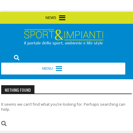
Skip
MENU
MENU
to
content
Sport&Impianti
notizie, prodotti, aziende dello sport facility
MENU
MENU
NOTHING FOUND
It seems we can’t find what you’re looking for. Perhaps searching can
help.