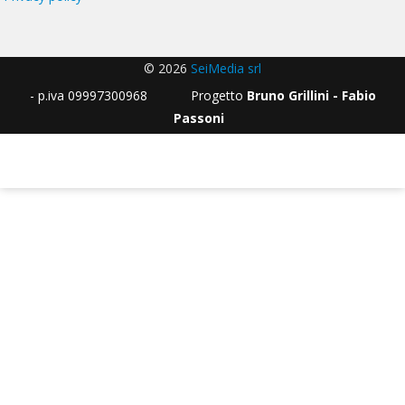
© 2026
SeiMedia srl
- p.iva 09997300968 Progetto
Bruno Grillini - Fabio
Passoni