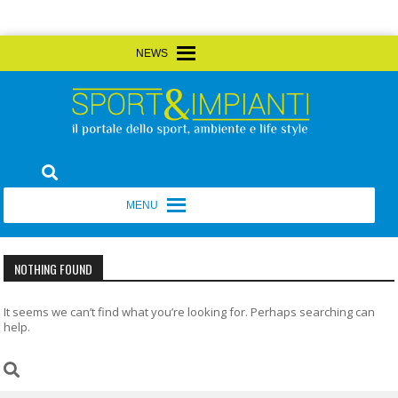
Skip
MENU
MENU
to
content
Sport&Impianti
notizie, prodotti, aziende dello sport facility
MENU
MENU
NOTHING FOUND
It seems we can’t find what you’re looking for. Perhaps searching can
help.