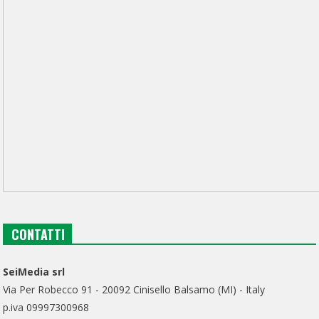
CONTATTI
SeiMedia srl
Via Per Robecco 91 - 20092 Cinisello Balsamo (MI) - Italy
p.iva 09997300968