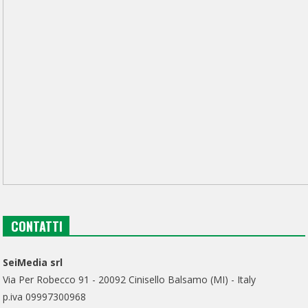
CONTATTI
SeiMedia srl
Via Per Robecco 91 - 20092 Cinisello Balsamo (MI) - Italy
p.iva 09997300968