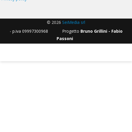
© 2026
SeiMedia srl
- p.iva 09997300968 Progetto
Bruno Grillini - Fabio
Passoni