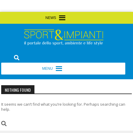
Skip
MENU
MENU
to
content
Sport&Impianti
notizie, prodotti, aziende dello sport facility
MENU
MENU
NOTHING FOUND
It seems we can’t find what you’re looking for. Perhaps searching can
help.