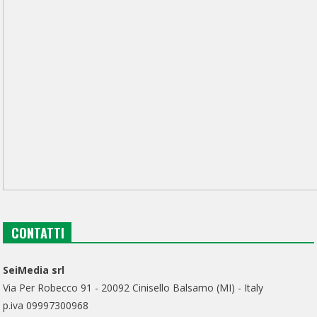
CONTATTI
SeiMedia srl
Via Per Robecco 91 - 20092 Cinisello Balsamo (MI) - Italy
p.iva 09997300968