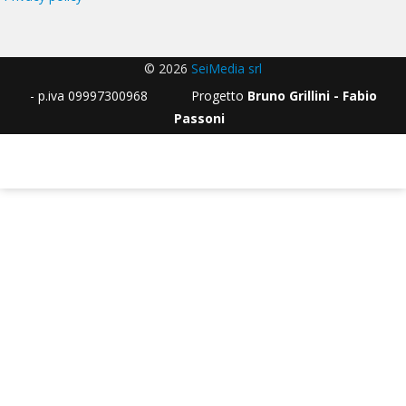
© 2026
SeiMedia srl
- p.iva 09997300968 Progetto
Bruno Grillini - Fabio
Passoni