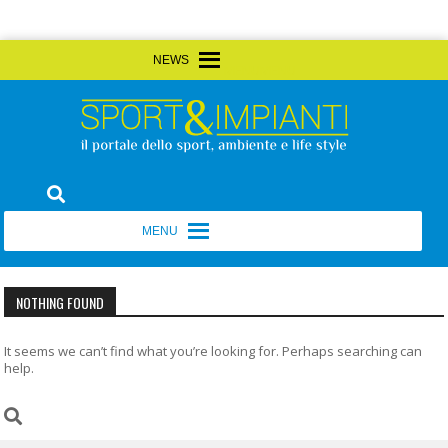
Skip
MENU
MENU
to
content
Sport&Impianti
notizie, prodotti, aziende dello sport facility
MENU
MENU
NOTHING FOUND
It seems we can’t find what you’re looking for. Perhaps searching can
help.