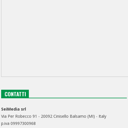
CONTATTI
SeiMedia srl
Via Per Robecco 91 - 20092 Cinisello Balsamo (MI) - Italy
p.iva 09997300968