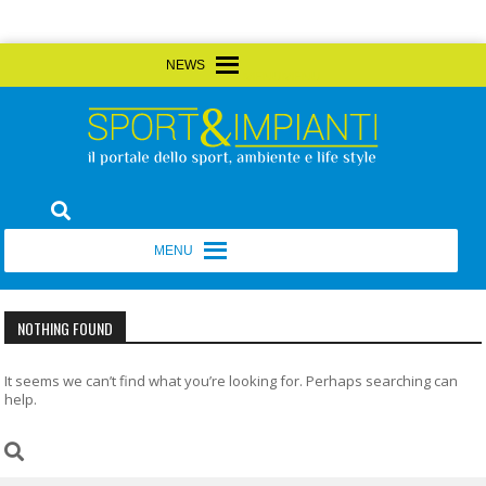
Skip
MENU
MENU
to
content
Sport&Impianti
notizie, prodotti, aziende dello sport facility
MENU
MENU
NOTHING FOUND
It seems we can’t find what you’re looking for. Perhaps searching can
help.