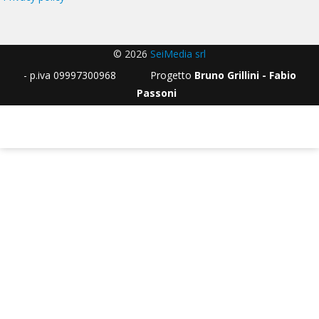
© 2026
SeiMedia srl
- p.iva 09997300968 Progetto
Bruno Grillini - Fabio
Passoni