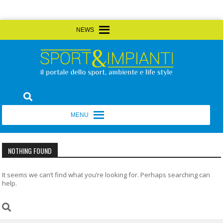
Skip
MENU
MENU
to
content
Sport&Impianti
notizie, prodotti, aziende dello sport facility
MENU
MENU
NOTHING FOUND
It seems we can’t find what you’re looking for. Perhaps searching can
help.