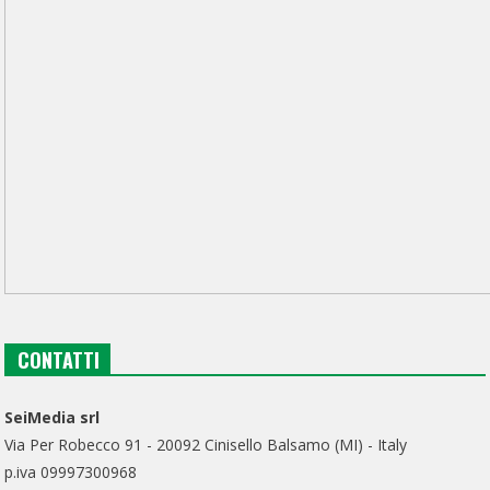
CONTATTI
SeiMedia srl
Via Per Robecco 91 - 20092 Cinisello Balsamo (MI) - Italy
p.iva 09997300968