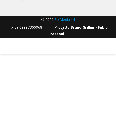
© 2026
SeiMedia srl
- p.iva 09997300968 Progetto
Bruno Grillini - Fabio
Passoni