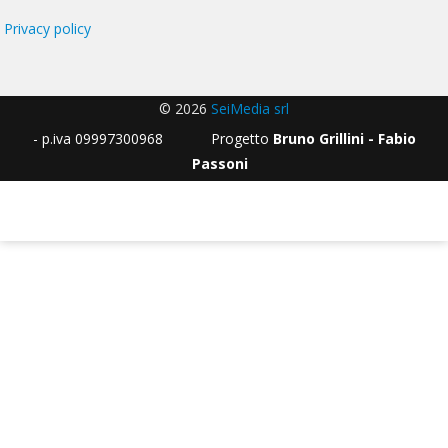
Privacy policy
© 2026
SeiMedia srl
- p.iva 09997300968 Progetto
Bruno Grillini - Fabio
Passoni