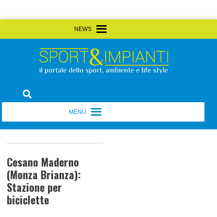
Skip
MENU
MENU
to
content
Sport&Impianti
notizie, prodotti, aziende dello sport facility
MENU
MENU
Cesano Maderno
(Monza Brianza):
Stazione per
biciclette