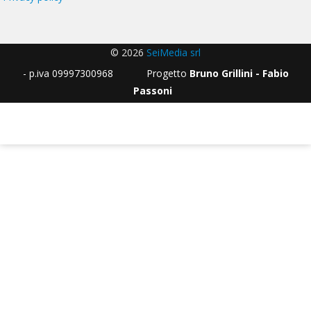
© 2026
SeiMedia srl
- p.iva 09997300968 Progetto
Bruno Grillini - Fabio
Passoni