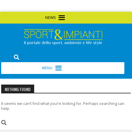
Skip
MENU
MENU
to
content
Sport&Impianti
notizie, prodotti, aziende dello sport facility
MENU
MENU
NOTHING FOUND
It seems we can’t find what you’re looking for. Perhaps searching can
help.