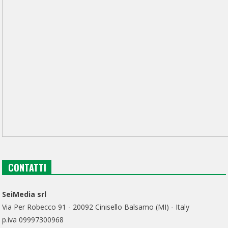
CONTATTI
SeiMedia srl
Via Per Robecco 91 - 20092 Cinisello Balsamo (MI) - Italy
p.iva 09997300968