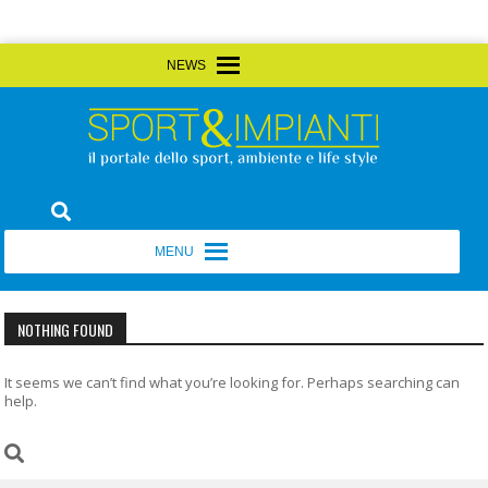
Skip
MENU
MENU
to
content
Sport&Impianti
notizie, prodotti, aziende dello sport facility
MENU
MENU
NOTHING FOUND
It seems we can’t find what you’re looking for. Perhaps searching can
help.