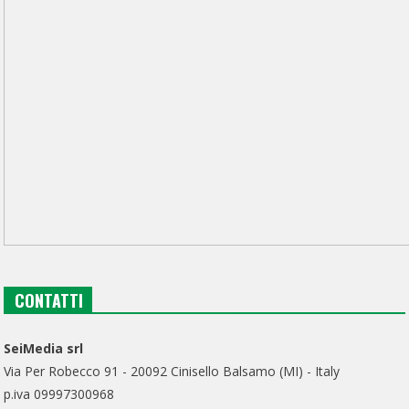
CONTATTI
SeiMedia srl
Via Per Robecco 91 - 20092 Cinisello Balsamo (MI) - Italy
p.iva 09997300968