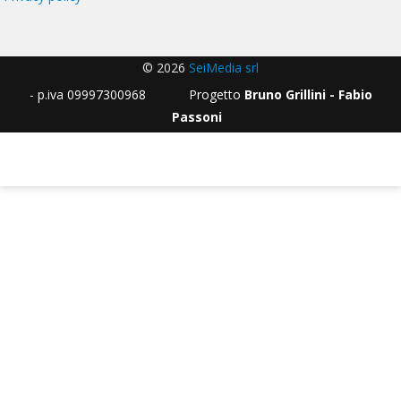
© 2026
SeiMedia srl
- p.iva 09997300968 Progetto
Bruno Grillini - Fabio
Passoni