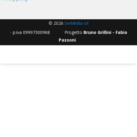
© 2026
SeiMedia srl
- p.iva 09997300968 Progetto
Bruno Grillini - Fabio
Passoni