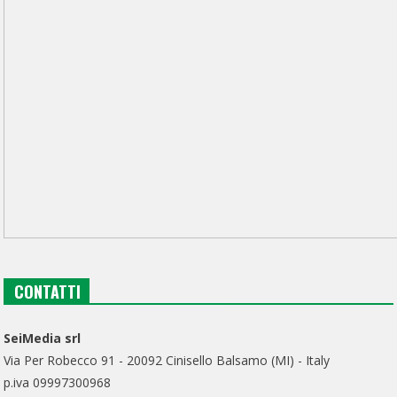
CONTATTI
SeiMedia srl
Via Per Robecco 91 - 20092 Cinisello Balsamo (MI) - Italy
p.iva 09997300968