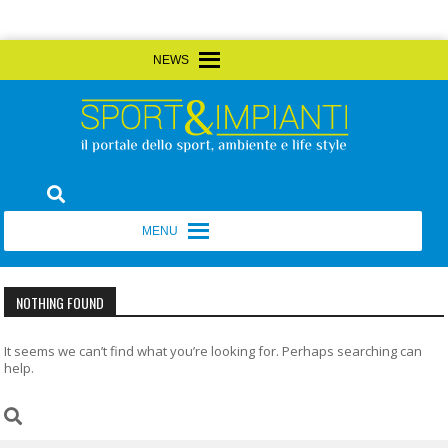
Skip
MENU
MENU
to
content
Sport&Impianti
notizie, prodotti, aziende dello sport facility
MENU
MENU
NOTHING FOUND
It seems we can’t find what you’re looking for. Perhaps searching can
help.