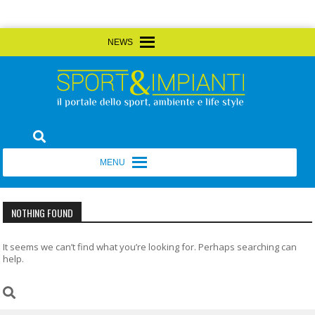
Skip
MENU
MENU
to
content
Sport&Impianti
notizie, prodotti, aziende dello sport facility
MENU
MENU
NOTHING FOUND
It seems we can’t find what you’re looking for. Perhaps searching can
help.