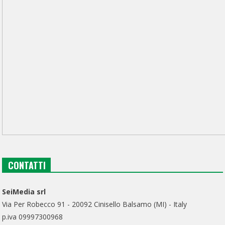
CONTATTI
SeiMedia srl
Via Per Robecco 91 - 20092 Cinisello Balsamo (MI) - Italy
p.iva 09997300968