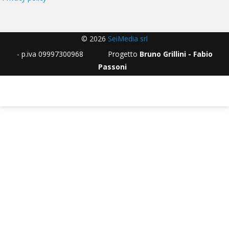
© 2026
SeiMedia srl
- p.iva 09997300968 Progetto
Bruno Grillini - Fabio
Passoni