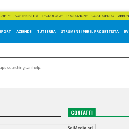
CHE
SOSTENIBILITÀ
TECNOLOGIE
PRODUZIONE
COSTRUENDO
ABBON
SPORT
AZIENDE
TUTTERBA
STRUMENTI PER IL PROGETTISTA
EV
haps searching can help.
CONTATTI
SeiMedia srl