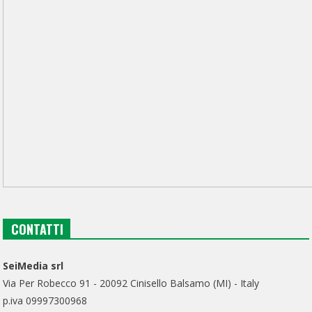
CONTATTI
SeiMedia srl
Via Per Robecco 91 - 20092 Cinisello Balsamo (MI) - Italy
p.iva 09997300968