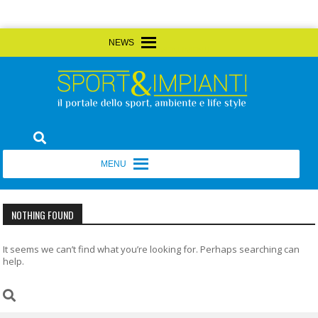
Skip
MENU
MENU
to
content
Sport&Impianti
notizie, prodotti, aziende dello sport facility
MENU
MENU
NOTHING FOUND
It seems we can’t find what you’re looking for. Perhaps searching can
help.