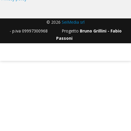
© 2026
SeiMedia srl
- p.iva 09997300968 Progetto
Bruno Grillini - Fabio
Passoni