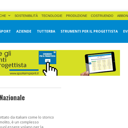
CHE
SOSTENIBILITÀ
TECNOLOGIE
PRODUZIONE
COSTRUENDO
ABBON
SPORT
AZIENDE
TUTTERBA
STRUMENTI PER IL PROGETTISTA
EV
 Nazionale
ttato da italiani come lo storico
molito, è un complesso
vuol essere volano per la