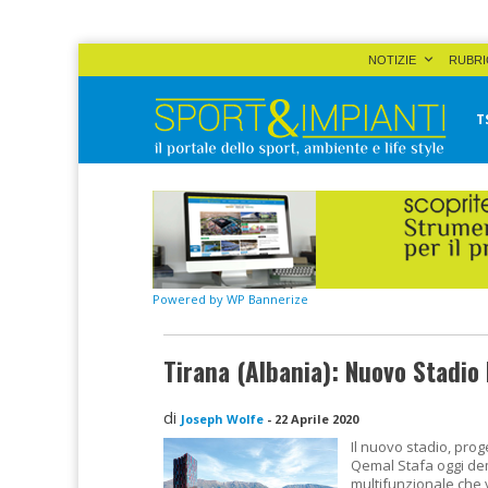
Skip
NOTIZIE
RUBRI
to
content
T
Sport&Impianti
notizie, prodotti, aziende dello sport facility
Powered by WP Bannerize
Tirana (Albania): Nuovo Stadio
di
Joseph Wolfe
-
22 Aprile 2020
Il nuovo stadio, proge
Qemal Stafa oggi de
multifunzionale che 