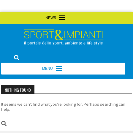
Skip
MENU
MENU
to
content
Sport&Impianti
notizie, prodotti, aziende dello sport facility
MENU
MENU
NOTHING FOUND
It seems we can’t find what you’re looking for. Perhaps searching can
help.