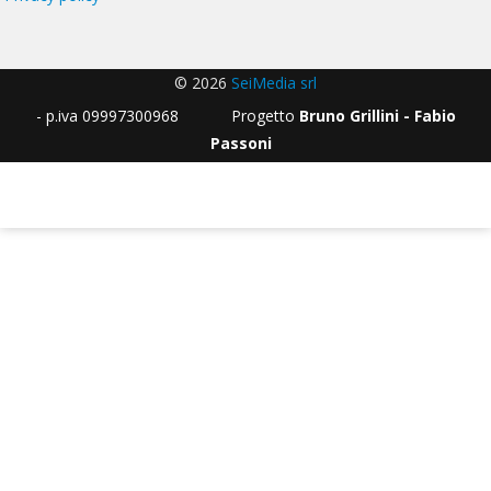
© 2026
SeiMedia srl
- p.iva 09997300968 Progetto
Bruno Grillini - Fabio
Passoni