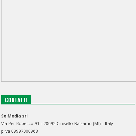
CONTATTI
SeiMedia srl
Via Per Robecco 91 - 20092 Cinisello Balsamo (MI) - Italy
p.iva 09997300968