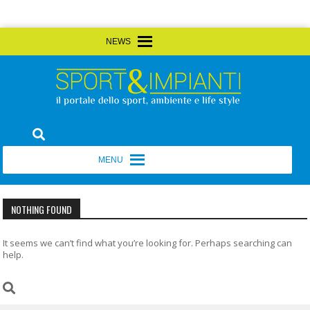
Skip
MENU
MENU
to
content
Sport&Impianti
notizie, prodotti, aziende dello sport facility
MENU
MENU
NOTHING FOUND
It seems we can’t find what you’re looking for. Perhaps searching can
help.