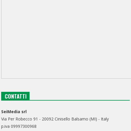
CONTATTI
SeiMedia srl
Via Per Robecco 91 - 20092 Cinisello Balsamo (MI) - Italy
p.iva 09997300968