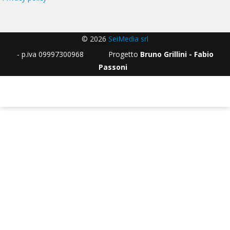
© 2026
SeiMedia srl
- p.iva 09997300968 Progetto
Bruno Grillini - Fabio
Passoni