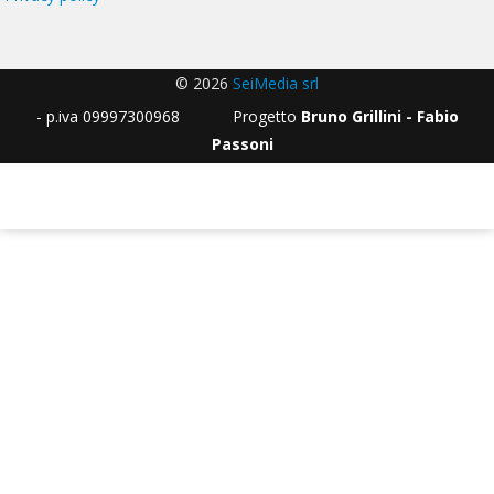
© 2026
SeiMedia srl
- p.iva 09997300968 Progetto
Bruno Grillini - Fabio
Passoni