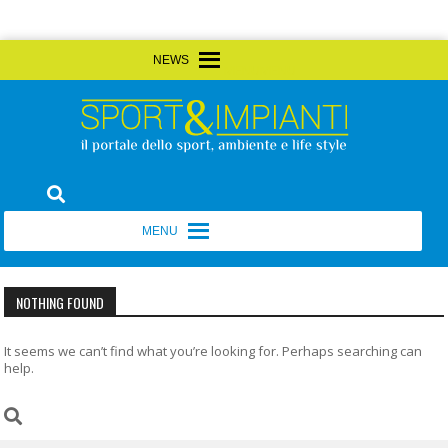
Skip
MENU
MENU
to
content
Sport&Impianti
notizie, prodotti, aziende dello sport facility
MENU
MENU
NOTHING FOUND
It seems we can’t find what you’re looking for. Perhaps searching can
help.