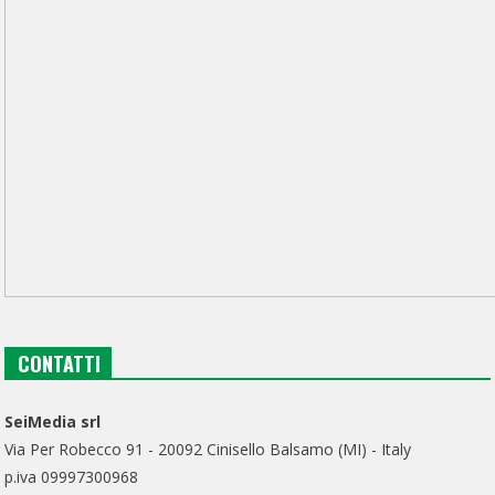
CONTATTI
SeiMedia srl
Via Per Robecco 91 - 20092 Cinisello Balsamo (MI) - Italy
p.iva 09997300968