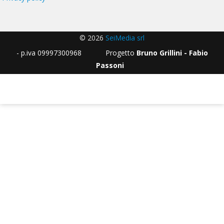
© 2026
SeiMedia srl
- p.iva 09997300968 Progetto
Bruno Grillini - Fabio
Passoni