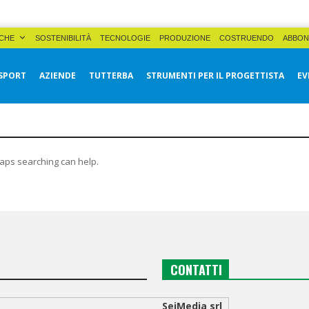
CHE
SOSTENIBILITÀ
TECNOLOGIE
PRODUZIONE
COSTRUENDO
ABBON
SPORT
AZIENDE
TUTTERBA
STRUMENTI PER IL PROGETTISTA
EV
haps searching can help.
CONTATTI
SeiMedia srl