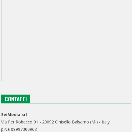
CONTATTI
SeiMedia srl
Via Per Robecco 91 - 20092 Cinisello Balsamo (MI) - Italy
p.iva 09997300968