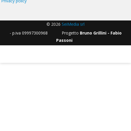
Privacy policy
© 2026
SeiMedia srl
- p.iva 09997300968 Progetto
Bruno Grillini - Fabio
Passoni