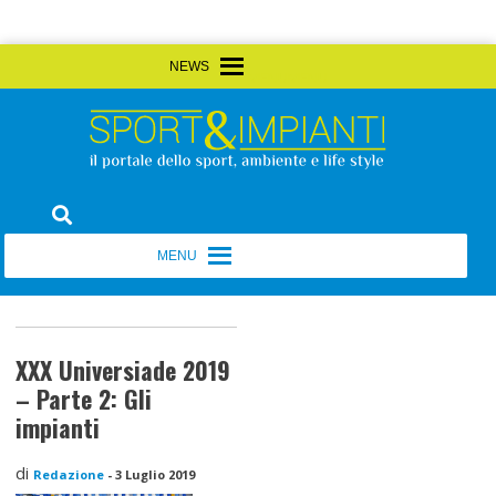
Skip
MENU
MENU
to
content
Sport&Impianti
notizie, prodotti, aziende dello sport facility
MENU
MENU
XXX Universiade 2019
– Parte 2: Gli
impianti
di
Redazione
-
3 Luglio 2019