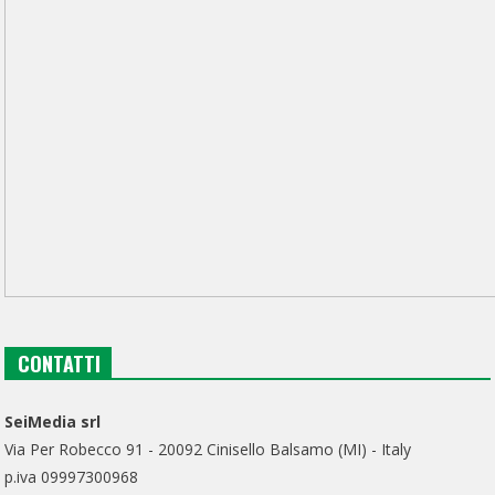
CONTATTI
SeiMedia srl
Via Per Robecco 91 - 20092 Cinisello Balsamo (MI) - Italy
p.iva 09997300968