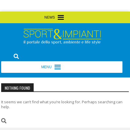
Skip
MENU
MENU
to
content
Sport&Impianti
notizie, prodotti, aziende dello sport facility
MENU
MENU
NOTHING FOUND
It seems we can’t find what you’re looking for. Perhaps searching can
help.