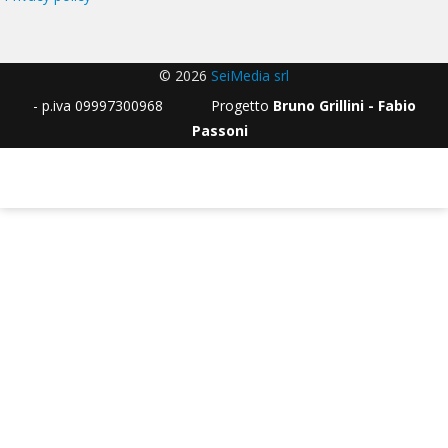
© 2026
SeiMedia srl
- p.iva 09997300968 Progetto
Bruno Grillini - Fabio
Passoni