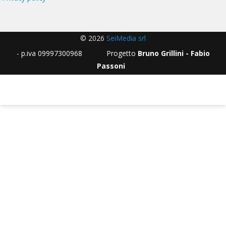
© 2026
SeiMedia srl
- p.iva 09997300968 Progetto
Bruno Grillini - Fabio
Passoni