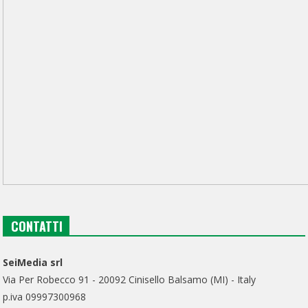
CONTATTI
SeiMedia srl
Via Per Robecco 91 - 20092 Cinisello Balsamo (MI) - Italy
p.iva 09997300968