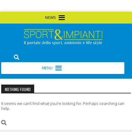
Skip
MENU
MENU
to
content
Sport&Impianti
notizie, prodotti, aziende dello sport facility
MENU
MENU
NOTHING FOUND
It seems we can’t find what you’re looking for. Perhaps searching can
help.