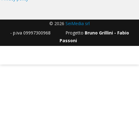
© 2026
SeiMedia srl
- p.iva 09997300968 Progetto
Bruno Grillini - Fabio
Passoni