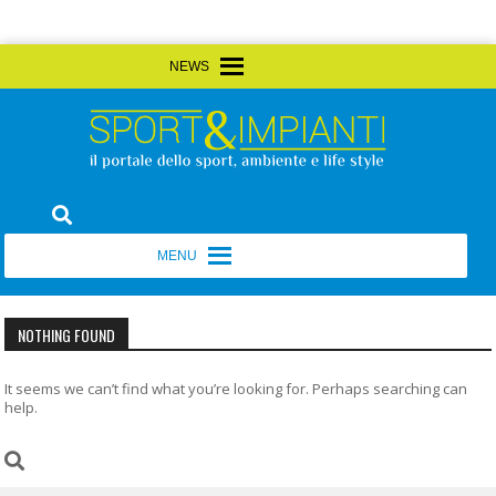
Skip
MENU
MENU
to
content
Sport&Impianti
notizie, prodotti, aziende dello sport facility
MENU
MENU
NOTHING FOUND
It seems we can’t find what you’re looking for. Perhaps searching can
help.