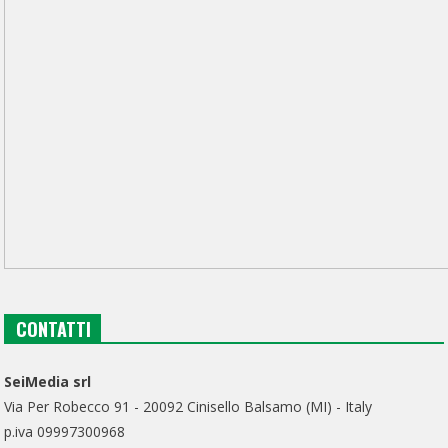
CONTATTI
SeiMedia srl
Via Per Robecco 91 - 20092 Cinisello Balsamo (MI) - Italy
p.iva 09997300968