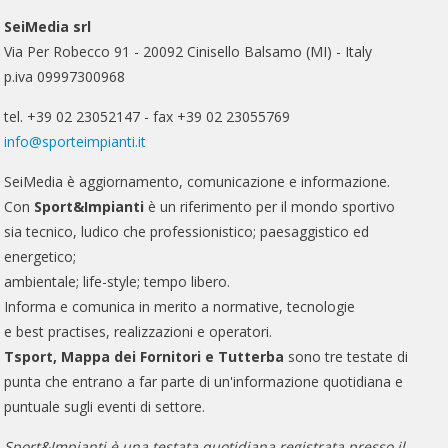
SeiMedia srl
Via Per Robecco 91 - 20092 Cinisello Balsamo (MI) - Italy
p.iva 09997300968
tel. +39 02 23052147 - fax +39 02 23055769
info@sporteimpianti.it
SeiMedia è aggiornamento, comunicazione e informazione.
Con
Sport&Impianti
è un riferimento per il mondo sportivo
sia tecnico, ludico che professionistico; paesaggistico ed
energetico;
ambientale; life-style; tempo libero.
Informa e comunica in merito a normative, tecnologie
e best practises, realizzazioni e operatori.
Tsport, Mappa dei Fornitori e Tutterba
sono tre testate di
punta che entrano a far parte di un'informazione quotidiana e
puntuale sugli eventi di settore.
Sport&Impianti è una testata quotidiana registrata presso il