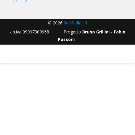
© 2026
SeiMedia srl
- p.iva 09997300968 Progetto
Bruno Grillini - Fabio
Passoni