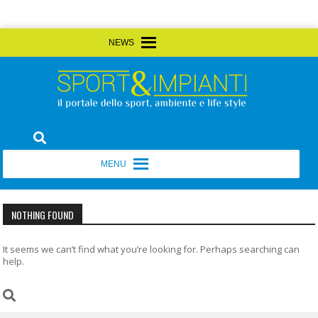
Skip
MENU
MENU
to
content
Sport&Impianti
notizie, prodotti, aziende dello sport facility
MENU
MENU
NOTHING FOUND
It seems we can’t find what you’re looking for. Perhaps searching can
help.