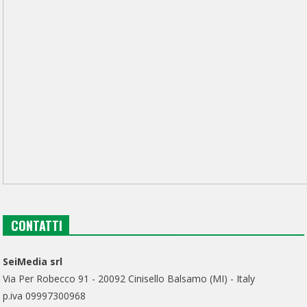
CONTATTI
SeiMedia srl
Via Per Robecco 91 - 20092 Cinisello Balsamo (MI) - Italy
p.iva 09997300968