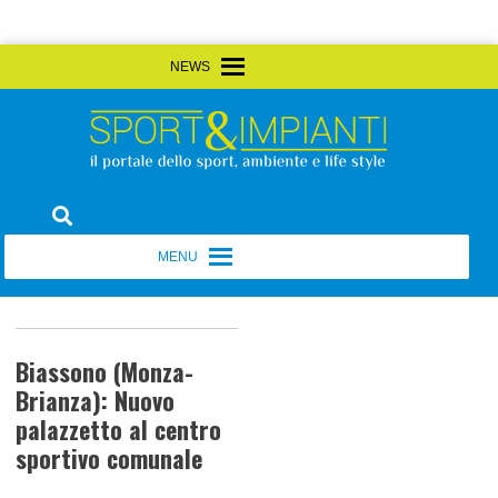
Skip
MENU
MENU
to
content
Sport&Impianti
notizie, prodotti, aziende dello sport facility
MENU
MENU
Biassono (Monza-
Brianza): Nuovo
palazzetto al centro
sportivo comunale