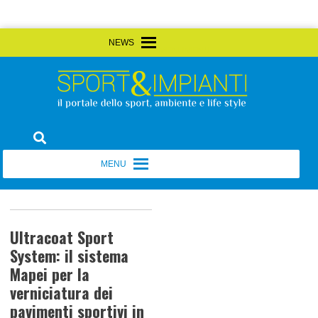
Skip
MENU
MENU
to
content
Sport&Impianti
notizie, prodotti, aziende dello sport facility
MENU
MENU
Ultracoat Sport
System: il sistema
Mapei per la
verniciatura dei
pavimenti sportivi in