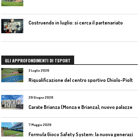
Costruendo in luglio: si cerca il partenariato
GLI APPROFONDIMENTI DI TSPORT
3 Luglio 2026
R
iqualificazione del centro sportivo Chiolo-Pioltelli a Monza
29 Giugno 2026
C
arate Brianza (Monza e Brianza), nuovo palazzetto dello sport
7 Maggio 2026
F
ormula Gioco Safety System: la nuova generazione di pavimentazioni antitrauma