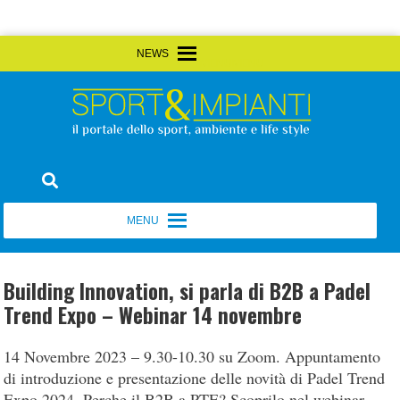
Skip
MENU
MENU
to
content
Sport&Impianti
notizie, prodotti, aziende dello sport facility
MENU
MENU
Building Innovation, si parla di B2B a Padel
Trend Expo – Webinar 14 novembre
14 Novembre 2023 – 9.30-10.30 su Zoom. Appuntamento
di introduzione e presentazione delle novità di Padel Trend
Expo 2024. Perche il B2B a PTE? Scoprilo nel webinar.