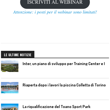
ISCRIVITI AL WEBINAR
Attenzione: i posti per il webinar sono limitati!
LE ULTIME NOTIZIE
I
nter, un piano di sviluppo per Training Center e Interello
Riaperta dopo i lavori la piscina Colletta di Torino
La riqualificazione del Toano Sport Park