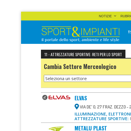
Skip
NOTIZIE
RUBRI
to
content
T
Sport&Impianti
notizie, prodotti, aziende dello sport facility
11 - ATTREZZATURE SPORTIVE: RETI PER LO SPORT
Cambia Settore Merceologico
ELVAS
VIA DE' O, 27 FRAZ. DEZZO -
ILLUMINAZIONE, ELETTRON
ATTREZZATURE SPORTIVE:
METALU PLAST