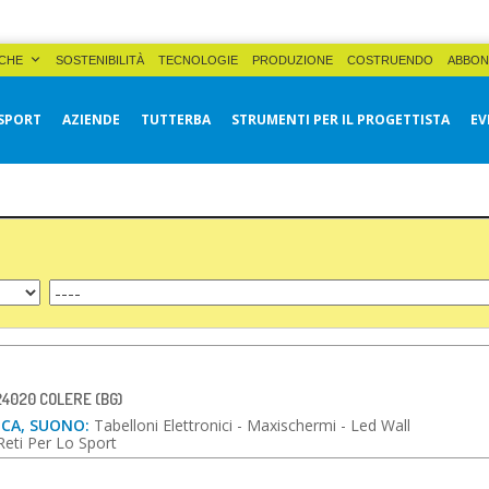
CHE
SOSTENIBILITÀ
TECNOLOGIE
PRODUZIONE
COSTRUENDO
ABBON
SPORT
AZIENDE
TUTTERBA
STRUMENTI PER IL PROGETTISTA
EV
 24020 COLERE (BG)
ICA, SUONO:
Tabelloni Elettronici - Maxischermi - Led Wall
Reti Per Lo Sport