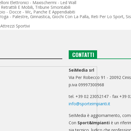
lloni Elettronici - Maxischermi - Led Wall
Retrattili E Mobili
,
Tribune Smontabili
oio - Docce - Wc
,
Panche E Appendiabiti
 Yoga - Palestre
,
Ginnastica
,
Giochi Con La Palla
,
Reti Per Lo Sport
,
Si
Attrezzi Sportivi
CONTATTI
SeiMedia srl
Via Per Robecco 91 - 20092 Cinis
p.iva 09997300968
tel. +39 02 23052147 - fax +39 
info@sporteimpianti.it
SeiMedia è aggiornamento, comu
Con
Sport&Impianti
è un riferi
sia tecnico, ludico che professio