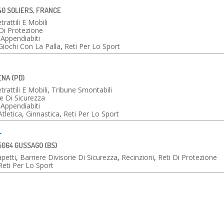
40 SOLIERS, FRANCE
rattili E Mobili
 Di Protezione
Appendiabiti
Giochi Con La Palla
,
Reti Per Lo Sport
ENA (PD)
rattili E Mobili
,
Tribune Smontabili
ie Di Sicurezza
Appendiabiti
Atletica
,
Ginnastica
,
Reti Per Lo Sport
L
5064 GUSSAGO (BS)
petti
,
Barriere Divisorie Di Sicurezza
,
Recinzioni
,
Reti Di Protezione
Reti Per Lo Sport