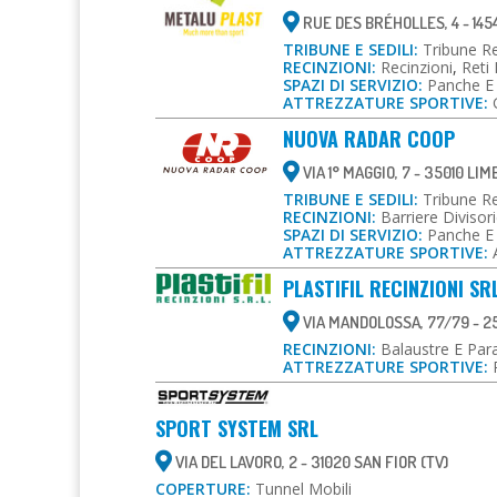
RUE DES BRÉHOLLES, 4 - 145
TRIBUNE E SEDILI:
Tribune Ret
RECINZIONI:
Recinzioni
,
Reti
SPAZI DI SERVIZIO:
Panche E 
ATTREZZATURE SPORTIVE:
NUOVA RADAR COOP
VIA 1° MAGGIO, 7 - 35010 LIM
TRIBUNE E SEDILI:
Tribune Ret
RECINZIONI:
Barriere Divisor
SPAZI DI SERVIZIO:
Panche E 
ATTREZZATURE SPORTIVE:
PLASTIFIL RECINZIONI SR
VIA MANDOLOSSA, 77/79 - 2
RECINZIONI:
Balaustre E Para
ATTREZZATURE SPORTIVE:
SPORT SYSTEM SRL
VIA DEL LAVORO, 2 - 31020 SAN FIOR (TV)
COPERTURE:
Tunnel Mobili