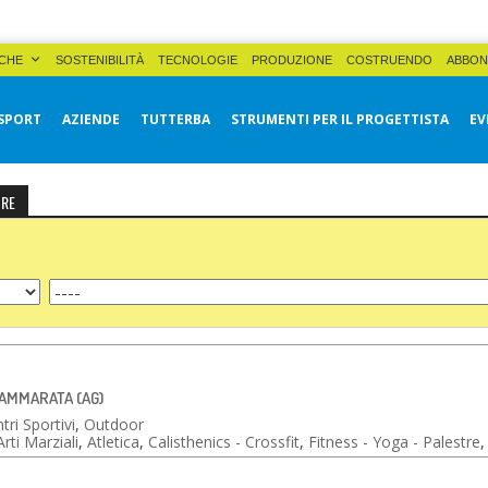
CHE
SOSTENIBILITÀ
TECNOLOGIE
PRODUZIONE
COSTRUENDO
ABBON
SPORT
AZIENDE
TUTTERBA
STRUMENTI PER IL PROGETTISTA
EV
TRE
CAMMARATA (AG)
tri Sportivi
,
Outdoor
Arti Marziali
,
Atletica
,
Calisthenics - Crossfit
,
Fitness - Yoga - Palestre