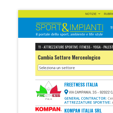
Skip
NOTIZIE
RUBRI
to
content
T
Sport&Impianti
notizie, prodotti, aziende dello sport facility
11 - ATTREZZATURE SPORTIVE: FITNESS - YOGA - PALES
Cambia Settore Merceologico
FREETNESS ITALIA
VIA CAMPANIA, 35 - 92022 
GENERAL CONTRACTOR:
Cen
ATTREZZATURE SPORTIVE:
KOMPAN ITALIA SRL