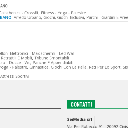
ILANO
Calisthenics - Crossfit
,
Fitness - Yoga - Palestre
RBANO:
Arredo Urbano
,
Giochi
,
Giochi Inclusivi
,
Parchi - Giardini E Are
lloni Elettronici - Maxischermi - Led Wall
Retrattili E Mobili
,
Tribune Smontabili
oio - Docce - Wc
,
Panche E Appendiabiti
 Yoga - Palestre
,
Ginnastica
,
Giochi Con La Palla
,
Reti Per Lo Sport
,
Si
Attrezzi Sportivi
CONTATTI
SeiMedia srl
Via Per Robecco 91 - 20092 Cinis