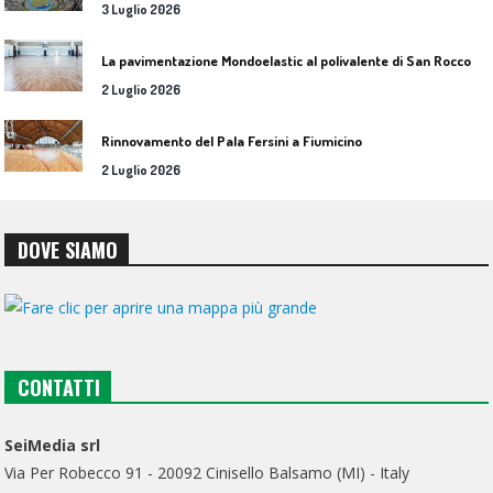
3 Luglio 2026
L
a pavimentazione Mondoelastic al polivalente di San Rocco Castagnaretta
2 Luglio 2026
Rinnovamento del Pala Fersini a Fiumicino
2 Luglio 2026
DOVE SIAMO
CONTATTI
SeiMedia srl
Via Per Robecco 91 - 20092 Cinisello Balsamo (MI) - Italy