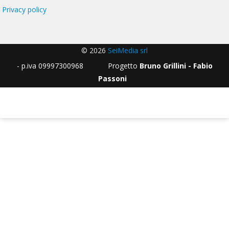
Privacy policy
© 2026
SeiMedia srl
- p.iva 09997300968 Progetto
Bruno Grillini - Fabio
Passoni