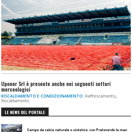
Uponor Srl è presente anche nei seguenti settori
merceologici
RISCALDAMENTO E CONDIZIONAMENTO:
Raffrescamento
,
Riscaldamento
LE NEWS DEL PORTALE
C
ampo da calcio naturale o sintetico: con Pratoverde la manutenzione fa la differenza