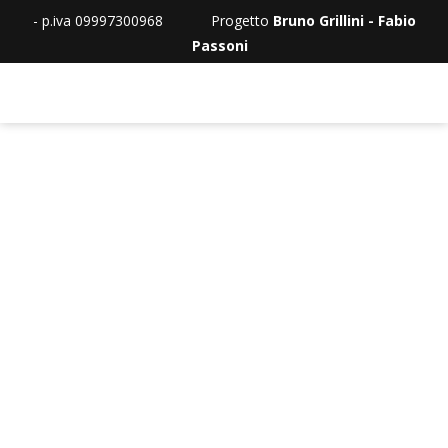
- p.iva 09997300968 Progetto
Bruno Grillini - Fabio
Passoni