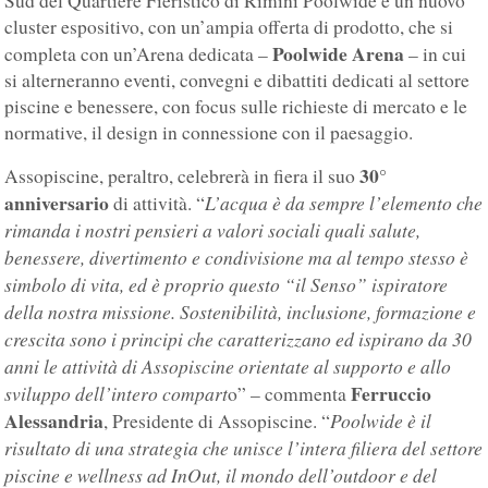
Sud del Quartiere Fieristico di Rimini Poolwide è un nuovo
cluster espositivo, con un’ampia offerta di prodotto, che si
Poolwide Arena
completa con un’Arena dedicata –
– in cui
si alterneranno eventi, convegni e dibattiti dedicati al settore
piscine e benessere, con focus sulle richieste di mercato e le
normative, il design in connessione con il paesaggio.
30°
Assopiscine, peraltro, celebrerà in fiera il suo
anniversario
L’acqua è da sempre l’elemento che
di attività. “
rimanda i nostri pensieri a valori sociali quali salute,
benessere, divertimento e condivisione ma al tempo stesso è
simbolo di vita, ed è proprio questo “il Senso” ispiratore
della nostra missione. Sostenibilità, inclusione, formazione e
crescita sono i principi che caratterizzano ed ispirano da 30
anni le attività di Assopiscine orientate al supporto e allo
Ferruccio
sviluppo dell’intero compart
o” – commenta
Alessandria
Poolwide è il
, Presidente di Assopiscine. “
risultato di una strategia che unisce l’intera filiera del settore
piscine e wellness ad InOut, il mondo dell’outdoor e del