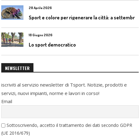
28 Aprile 2026
S
port e colore per rigenerare la città: a settembre il convegno COLORI URBANI al Mapei Stadium
18 Giugno 2026
Lo sport democratico
NEWSLETTER
iscriviti al servizio newsletter di Tsport. Notizie, prodotti e
servizi, nuovi impianti, norme e lavori in corso!
Email
Sottoscrivendo, accetto il trattamento dei dati secondo GDPR
(UE 2016/679)