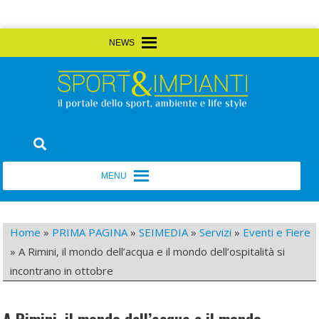
Skip
MENU
MENU
to
content
Sport&Impianti
notizie, prodotti, aziende dello sport facility
MENU
MENU
Home
»
PRIMA PAGINA
»
SEIMEDIA
»
Servizi
»
Eventi e Fiere
»
A Rimini, il mondo dell’acqua e il mondo dell’ospitalità si
incontrano in ottobre