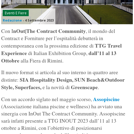
Eventi E Fiere
Redazione
-
4 Settembre 2023
nOut|The Contract Community
Con I
, il mondo del
Contract e Forniture per l’ospitalità debutterà in
TTG Travel
contemporanea con la prossima edizione di
Experience
dall’11 al 13
di Italian Exhibition Group,
Ottobre
alla Fiera di Rimini.
Il nuovo format si articola al suo interno in quattro aree
SIA Hospitality Design, SUN Beach&Outdoor
distinte:
Style, Superfaces,
Greenscape
e la novità di
.
Assopiscine
Con un accordo siglato nel maggio scorso,
(Associazione italiana piscine e wellness) ha avviato una
sinergia con InOut The Contract Community. Assopiscine
sarà infatti presente a TTG INOUT 2023 dall’11 al 13
ottobre a Rimini, con l’obiettivo di posizionarsi