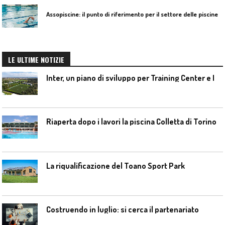
A
ssopiscine: il punto di riferimento per il settore delle piscine e del benessere
LE ULTIME NOTIZIE
I
nter, un piano di sviluppo per Training Center e Interello
Riaperta dopo i lavori la piscina Colletta di Torino
La riqualificazione del Toano Sport Park
Costruendo in luglio: si cerca il partenariato