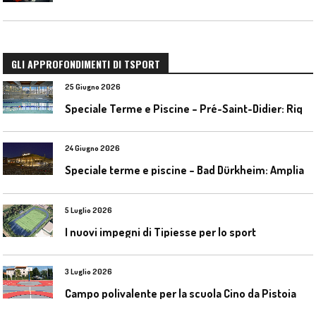
GLI APPROFONDIMENTI DI TSPORT
25 Giugno 2026
S
peciale Terme e Piscine – Pré-Saint-Didier: Riqualificazione della piscina coperta
24 Giugno 2026
S
peciale terme e piscine – Bad Dürkheim: Ampliamento del parco acquatico Salinarium con un’area termale
5 Luglio 2026
I nuovi impegni di Tipiesse per lo sport
3 Luglio 2026
Campo polivalente per la scuola Cino da Pistoia