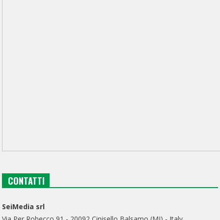
CONTATTI
SeiMedia srl
Via Per Robecco 91 - 20092 Cinisello Balsamo (MI) - Italy