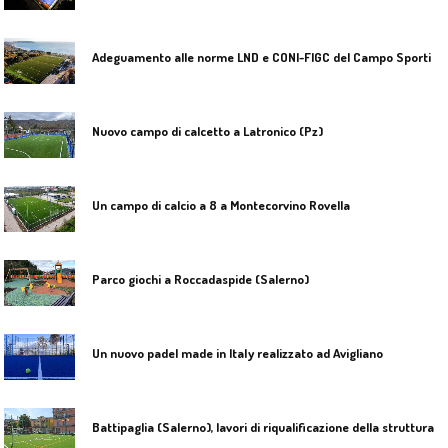
A
deguamento alle norme LND e CONI-FIGC del Campo Sportivo di Pisciotta (Salerno)
Nuovo campo di calcetto a Latronico (Pz)
Un campo di calcio a 8 a Montecorvino Rovella
Parco giochi a Roccadaspide (Salerno)
Un nuovo padel made in Italy realizzato ad Avigliano
B
attipaglia (Salerno), lavori di riqualificazione della struttura sportiva presso la parrocchia Santa Teresa del Bambin Gesù