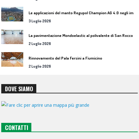
L
e applicazioni del manto Regupol Champion AG 4.0 negli impianti di atletica leggera
3 Luglio 2026
L
a pavimentazione Mondoelastic al polivalente di San Rocco Castagnaretta
2 Luglio 2026
Rinnovamento del Pala Fersini a Fiumicino
2 Luglio 2026
DOVE SIAMO
CONTATTI