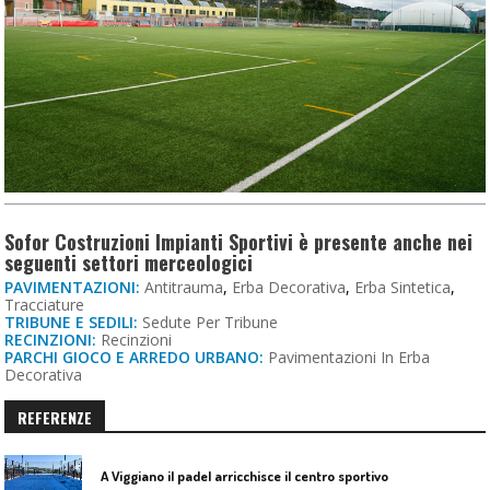
Sofor Costruzioni Impianti Sportivi è presente anche nei
seguenti settori merceologici
PAVIMENTAZIONI:
Antitrauma
,
Erba Decorativa
,
Erba Sintetica
,
Tracciature
TRIBUNE E SEDILI:
Sedute Per Tribune
RECINZIONI:
Recinzioni
PARCHI GIOCO E ARREDO URBANO:
Pavimentazioni In Erba
Decorativa
REFERENZE
A Viggiano il padel arricchisce il centro sportivo