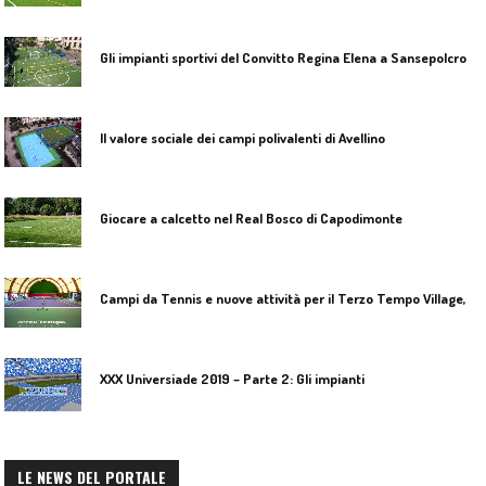
Gli impianti sportivi del Convitto Regina Elena a Sansepolcro
Il valore sociale dei campi polivalenti di Avellino
Giocare a calcetto nel Real Bosco di Capodimonte
C
ampi da Tennis e nuove attività per il Terzo Tempo Village, San Mango
XXX Universiade 2019 – Parte 2: Gli impianti
LE NEWS DEL PORTALE