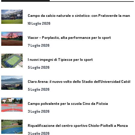
C
ampo da calcio naturale o sintetico: con Pratoverde la manutenzione fa la differenza
10 Luglio 2026
Viacor – Porplastic, alta performance per lo sport
7 Luglio 2026
I nuovi impegni di Tipiesse per lo sport
5 Luglio 2026
C
laro Arena: il nuovo volto dello Stadio dell’Universidad Católica
5 Luglio 2026
Campo polivalente per la scuola Cino da Pistoia
3 Luglio 2026
Riqualificazione del centro sportivo Chiolo-Pioltelli a Monza
3 Luglio 2026