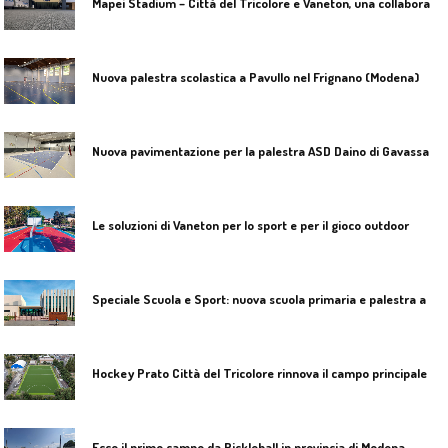
M
apei Stadium – Città del Tricolore e Vaneton, una collaborazione pluriennale
Nuova palestra scolastica a Pavullo nel Frignano (Modena)
N
uova pavimentazione per la palestra ASD Daino di Gavassa (RE)
Le soluzioni di Vaneton per lo sport e per il gioco outdoor
S
peciale Scuola e Sport: nuova scuola primaria e palestra a Sissa Trecasali (Pr)
H
ockey Prato Città del Tricolore rinnova il campo principale con Vaneton
Ecco il primo campo da Pickleball in provincia di Modena