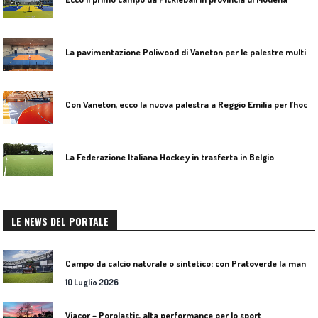
L
a pavimentazione Poliwood di Vaneton per le palestre multisport
C
on Vaneton, ecco la nuova palestra a Reggio Emilia per l’hockey e molto altro
La Federazione Italiana Hockey in trasferta in Belgio
LE NEWS DEL PORTALE
C
ampo da calcio naturale o sintetico: con Pratoverde la manutenzione fa la differenza
10 Luglio 2026
Viacor – Porplastic, alta performance per lo sport