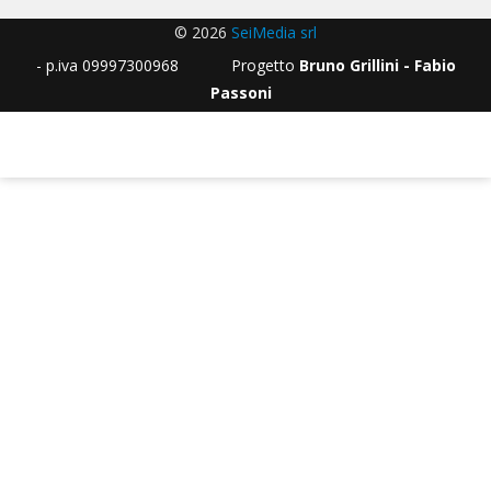
© 2026
SeiMedia srl
- p.iva 09997300968 Progetto
Bruno Grillini - Fabio
Passoni