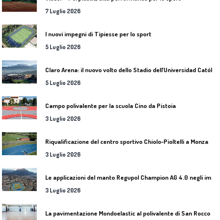
7 Luglio 2026
I nuovi impegni di Tipiesse per lo sport
5 Luglio 2026
C
laro Arena: il nuovo volto dello Stadio dell’Universidad Católica
5 Luglio 2026
Campo polivalente per la scuola Cino da Pistoia
3 Luglio 2026
Riqualificazione del centro sportivo Chiolo-Pioltelli a Monza
3 Luglio 2026
L
e applicazioni del manto Regupol Champion AG 4.0 negli impianti di atletica leggera
3 Luglio 2026
L
a pavimentazione Mondoelastic al polivalente di San Rocco Castagnaretta