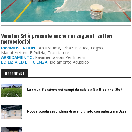
Vaneton Srl è presente anche nei seguenti settori
merceologici
PAVIMENTAZIONI:
Antitrauma
,
Erba Sintetica
,
Legno
,
Manutenzione E Pulizia
,
Tracciature
ARREDAMENTO:
Pavimentazioni Per Interni
EDILIZIA ED EFFICIENZA:
Isolamento Acustico
REFERENZE
La riqualificazione dei campi da calcio a 5 a Bibbiano (Re)
N
uova scuola secondaria di primo grado con palestra a Ozzano Emilia