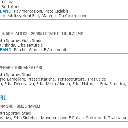
Pulizia
, Sottofondi
RBANO:
Pavimentazioni, Piste Ciclabili
rmeabilizzazioni Edili, Materiali Da Costruzione
0+500 LATO DX - 20085 LOCATE DI TRIULZI (MI)
ri Sportivi, Golf, Stadi
 / Ibrida, Erba Naturale
RBANO:
Parchi - Giardini E Aree Verdi
AVENAGO DI BRIANZA (MB)
ri Sportivi, Stadi
no Lamellare, Pressostatiche, Tensostrutture, Traslucide
, Erba Decorativa, Erba Mista / Ibrida, Erba Naturale, Erba Sintetica,
SRL
A SNC - 80125 NAPOLI
ri Sportivi, Stadi
ativa, Erba Sintetica, Manutenzione E Pulizia, Sottofondi, Tracciatur