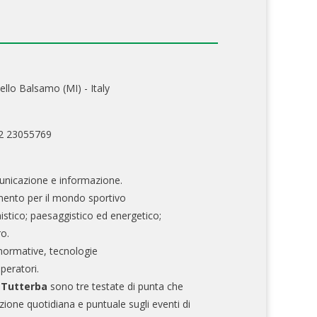
ello Balsamo (MI) - Italy
02 23055769
nicazione e informazione.
mento per il mondo sportivo
nistico; paesaggistico ed energetico;
ro.
normative, tecnologie
operatori.
e Tutterba
sono tre testate di punta che
zione quotidiana e puntuale sugli eventi di