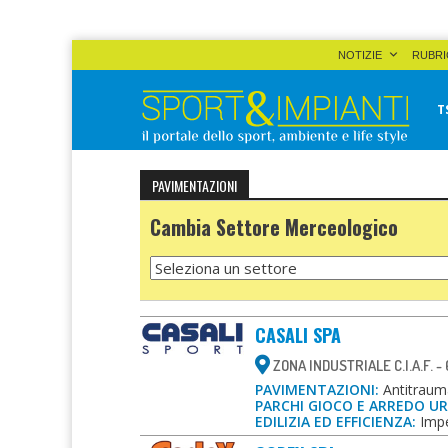
Skip
NOTIZIE
RUBRI
to
content
T
Sport&Impianti
notizie, prodotti, aziende dello sport facility
PAVIMENTAZIONI
Cambia Settore Merceologico
CASALI SPA
ZONA INDUSTRIALE C.I.A.F. 
PAVIMENTAZIONI:
Antitrauma
PARCHI GIOCO E ARREDO U
EDILIZIA ED EFFICIENZA:
Impe