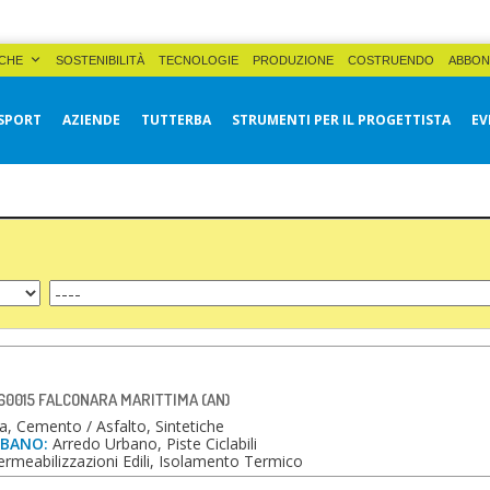
CHE
SOSTENIBILITÀ
TECNOLOGIE
PRODUZIONE
COSTRUENDO
ABBON
SPORT
AZIENDE
TUTTERBA
STRUMENTI PER IL PROGETTISTA
EV
- 60015 FALCONARA MARITTIMA (AN)
, Cemento / Asfalto, Sintetiche
RBANO:
Arredo Urbano, Piste Ciclabili
rmeabilizzazioni Edili, Isolamento Termico