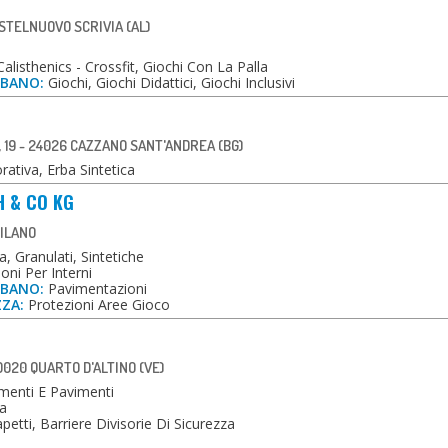
ASTELNUOVO SCRIVIA (AL)
alisthenics - Crossfit, Giochi Con La Palla
RBANO:
Giochi, Giochi Didattici, Giochi Inclusivi
, 19 - 24026 CAZZANO SANT'ANDREA (BG)
ativa, Erba Sintetica
 & CO KG
MILANO
, Granulati, Sintetiche
ni Per Interni
RBANO:
Pavimentazioni
ZZA:
Protezioni Aree Gioco
020 QUARTO D'ALTINO (VE)
menti E Pavimenti
a
etti, Barriere Divisorie Di Sicurezza