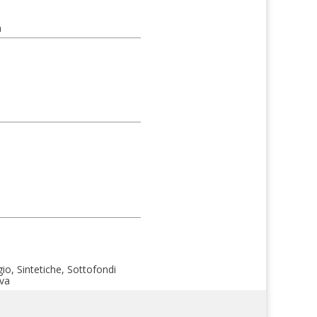
a
io, Sintetiche, Sottofondi
iva