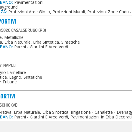
RBANO:
Pavimentazioni
ayground
ZZA:
Protezioni Aree Gioco, Protezioni Murali, Protezioni Zone Cadut
PORTIVI
 35020 CASALSERUGO (PD)
, Metalliche
, Erba Naturale, Erba Sintetica, Sintetiche
RBANO:
Parchi - Giardini E Aree Verdi
31 NAPOLI
gno Lamellare
tica, Legno, Sintetiche
r Tribune
ORTIVI
CHIO (VI)
ativa, Erba Naturale, Erba Sintetica, Irrigazione - Canalette - Drenagg
RBANO:
Parchi - Giardini E Aree Verdi, Pavimentazioni In Erba Decorat