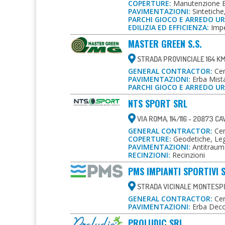
COPERTURE:
Manutenzione E 
PAVIMENTAZIONI:
Sintetiche
PARCHI GIOCO E ARREDO U
EDILIZIA ED EFFICIENZA:
Impe
MASTER GREEN S.S.
STRADA PROVINCIALE 164 KM 
GENERAL CONTRACTOR:
Cent
PAVIMENTAZIONI:
Erba Mista
PARCHI GIOCO E ARREDO U
NTS SPORT SRL
VIA ROMA, 114/116 - 20873 C
GENERAL CONTRACTOR:
Cent
COPERTURE:
Geodetiche, Leg
PAVIMENTAZIONI:
Antitrauma
RECINZIONI:
Recinzioni
PMS IMPIANTI SPORTIVI 
STRADA VICINALE MONTESPIN
GENERAL CONTRACTOR:
Cent
PAVIMENTAZIONI:
Erba Decor
PROLUDIC SRL