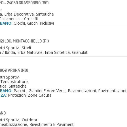
/D - 24050 GRASSOBBIO (BG)
e
, Erba Decorativa, Sintetiche
alisthenics - Crossfit
RBANO:
Giochi, Giochi Inclusivi
121 LOC. MONTACCHIELLO (PI)
ri Sportivi, Stadi
/ Ibrida, Erba Naturale, Erba Sintetica, Granulati
28041 ARONA (NO)
tri Sportivi
 Tensostrutture
ica, Sintetiche
RBANO:
Parchi - Giardini E Aree Verdi, Pavimentazioni, Pavimentazioni
ZZA:
Protezioni Zone Caduta
LANO
tri Sportivi, Outdoor
abilizzazione, Rivestimenti E Pavimenti