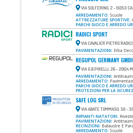
VIA SOLFERINO, 2 - 15053 C
ARREDAMENTO:
Scuole
ATTREZZATURE SPORTIVE:
C
PARCHI GIOCO E ARREDO U
RADICI SPORT
VIA CAVALIER PIETRO RADICI
PAVIMENTAZIONI:
Erba Decor
REGUPOL GERMANY GMBH
VIA G.B.PIRELLI, 26 - 20124 
PAVIMENTAZIONI:
Antitrauma
ARREDAMENTO:
Pavimentazio
PARCHI GIOCO E ARREDO U
PROTEZIONI PER LA SICURE
SAFE LOG SRL
VIA ABATE TOMMASO, 50 - 30
IMPIANTI NATATORI:
Rivesti
PAVIMENTAZIONI:
Antitraum
RECINZIONI:
Balaustre E Parap
ARREDAMENTO:
Scuole