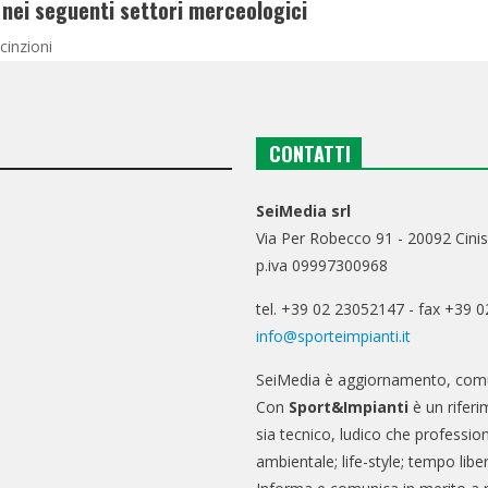
nei seguenti settori merceologici
cinzioni
CONTATTI
SeiMedia srl
Via Per Robecco 91 - 20092 Cinis
p.iva 09997300968
tel. +39 02 23052147 - fax +39 
info@sporteimpianti.it
SeiMedia è aggiornamento, comu
Con
Sport&Impianti
è un riferi
sia tecnico, ludico che professio
ambientale; life-style; tempo libe