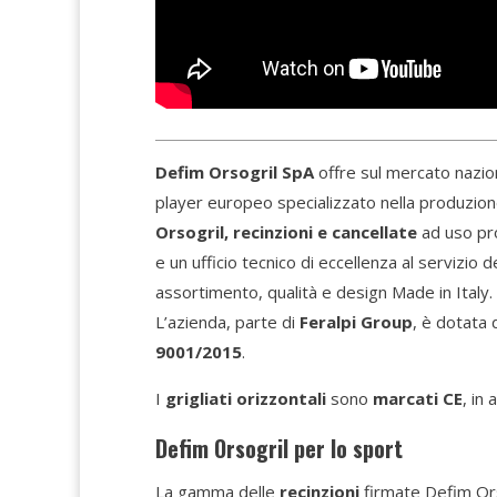
Defim Orsogril SpA
offre sul mercato nazio
player europeo specializzato nella produzion
Orsogril, recinzioni e cancellate
ad uso pro
e un ufficio tecnico di eccellenza al servizio
assortimento, qualità e design Made in Italy.
L’azienda, parte di
Feralpi Group
, è dotata 
9001/2015
.
I
grigliati orizzontali
sono
marcati CE
, in
Defim Orsogril per lo sport
La gamma delle
recinzioni
firmate Defim Ors