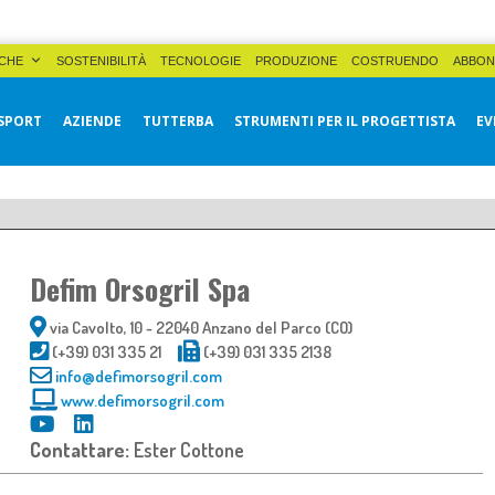
CHE
SOSTENIBILITÀ
TECNOLOGIE
PRODUZIONE
COSTRUENDO
ABBON
SPORT
AZIENDE
TUTTERBA
STRUMENTI PER IL PROGETTISTA
EV
Defim Orsogril Spa
via Cavolto, 10 - 22040 Anzano del Parco (CO)
(+39) 031 335 21
(+39) 031 335 2138
info@defimorsogril.com
www.defimorsogril.com
Contattare:
Ester Cottone