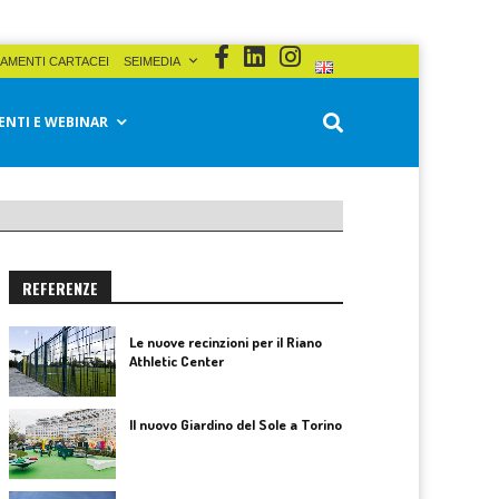
AMENTI CARTACEI
SEIMEDIA
ENTI E WEBINAR
REFERENZE
Le nuove recinzioni per il Riano
Athletic Center
Il nuovo Giardino del Sole a Torino