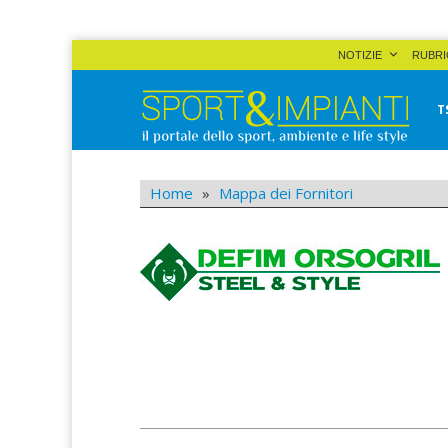
Skip
NOTIZIE
RUBRI
to
content
T
Sport&Impianti
notizie, prodotti, aziende dello sport facility
Home
»
Mappa dei Fornitori