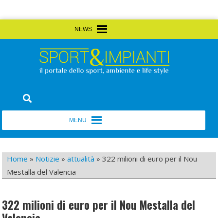
Skip
MENU
MENU
to
content
Sport&Impianti
notizie, prodotti, aziende dello sport facility
MENU
MENU
Home
»
Notizie
»
attualità
»
322 milioni di euro per il Nou
Mestalla del Valencia
322 milioni di euro per il Nou Mestalla del