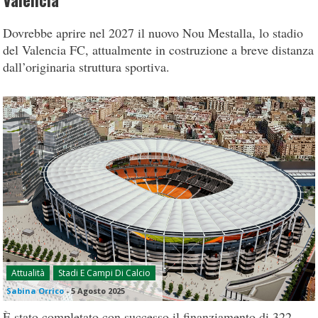
Valencia
Dovrebbe aprire nel 2027 il nuovo Nou Mestalla, lo stadio
del Valencia FC, attualmente in costruzione a breve distanza
dall’originaria struttura sportiva.
Attualità
Stadi E Campi Di Calcio
Sabina Orrico
-
5 Agosto 2025
È stato completato con successo il finanziamento di 322