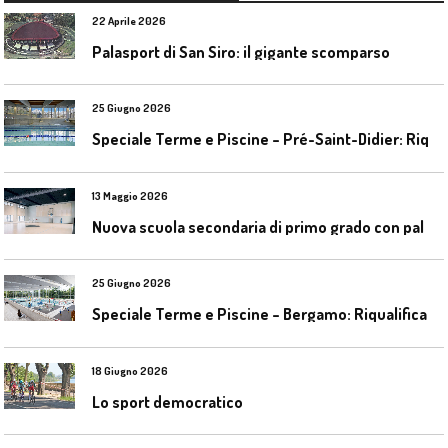
22 Aprile 2026
Palasport di San Siro: il gigante scomparso
25 Giugno 2026
S
peciale Terme e Piscine – Pré-Saint-Didier: Riqualificazione della piscina coperta
13 Maggio 2026
N
uova scuola secondaria di primo grado con palestra a Ozzano Emilia
25 Giugno 2026
S
peciale Terme e Piscine – Bergamo: Riqualificazione delle piscine Italcementi
18 Giugno 2026
Lo sport democratico