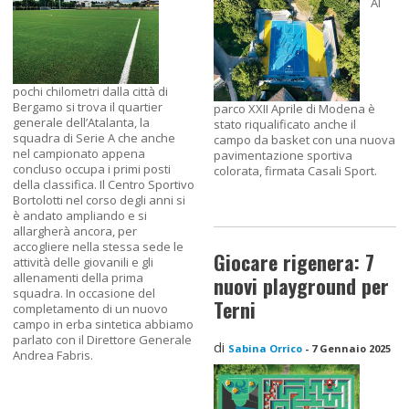
Al
pochi chilometri dalla città di
Bergamo si trova il quartier
parco XXII Aprile di Modena è
generale dell’Atalanta, la
stato riqualificato anche il
squadra di Serie A che anche
campo da basket con una nuova
nel campionato appena
pavimentazione sportiva
concluso occupa i primi posti
colorata, firmata Casali Sport.
della classifica. Il Centro Sportivo
Bortolotti nel corso degli anni si
è andato ampliando e si
allargherà ancora, per
accogliere nella stessa sede le
Giocare rigenera: 7
attività delle giovanili e gli
allenamenti della prima
nuovi playground per
squadra. In occasione del
Terni
completamento di un nuovo
campo in erba sintetica abbiamo
parlato con il Direttore Generale
di
Sabina Orrico
-
7 Gennaio 2025
Andrea Fabris.