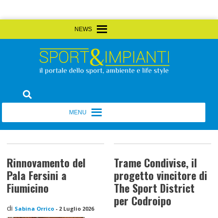
Skip
MENU
MENU
to
content
Sport&Impianti
notizie, prodotti, aziende dello sport facility
MENU
MENU
Rinnovamento del
Trame Condivise, il
Pala Fersini a
progetto vincitore di
Fiumicino
The Sport District
per Codroipo
di
Sabina Orrico
-
2 Luglio 2026