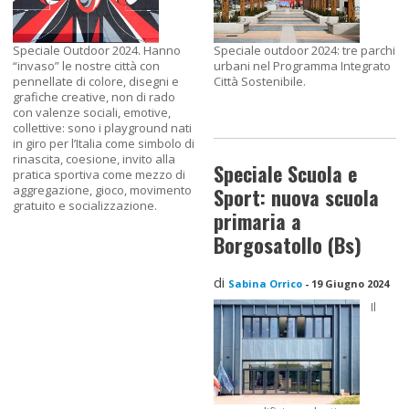
Speciale Outdoor 2024. Hanno
Speciale outdoor 2024: tre parchi
“invaso” le nostre città con
urbani nel Programma Integrato
pennellate di colore, disegni e
Città Sostenibile.
grafiche creative, non di rado
con valenze sociali, emotive,
collettive: sono i playground nati
in giro per l’Italia come simbolo di
rinascita, coesione, invito alla
Speciale Scuola e
pratica sportiva come mezzo di
aggregazione, gioco, movimento
Sport: nuova scuola
gratuito e socializzazione.
primaria a
Borgosatollo (Bs)
di
Sabina Orrico
-
19 Giugno 2024
Il