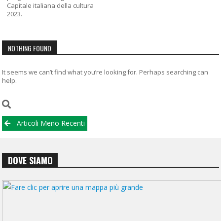
Capitale italiana della cultura
2023.
NOTHING FOUND
It seems we can’t find what you’re looking for. Perhaps searching can
help.
Navigazione
Articoli Meno Recenti
articoli
DOVE SIAMO