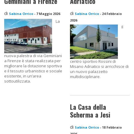
Geminiani a Firenze
Adriatico
di
di
Sabina Orrico
-
7 Maggio 2026
Sabina Orrico
-
24 Febbraio
2026
La
Il
nuova palestra di via Geminiani
a Firenze è stata realizzata per
centro sportivo Rossini di
migliorare la dotazione sportiva
Misano Adriatico si arricchisce di
e il tessuto urbanistico e sociale
un nuovo palazzetto
esistente, in un’area
multidisciplinare.
sottoutilizzata.
La Casa della
Scherma a Jesi
di
Sabina Orrico
-
18 Febbraio
2026