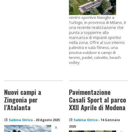
centro sportivo Naviglio a
Turbigo, in provincia di Milano, è
una recente realizzazione che
punta a sopperire alla
mancanza di impianti sportivi
nella zona. Offre al suo interno
palestra e sala fitness, una
piscina outdoor e campi di
tennis, padel, calcetto, beach
volley.
Nuovi campi a
Pavimentazione
Zingonia per
Casali Sport al parco
l’Atalanta
XXII Aprile di Modena
di
di
Sabina Orrico
-
20 Agosto 2025
Sabina Orrico
-
14 Gennaio
2025
A