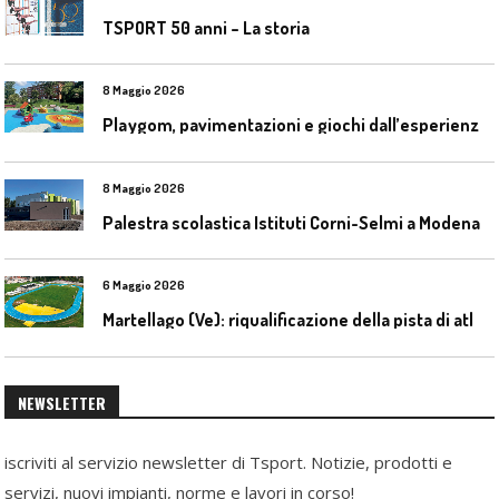
TSPORT 50 anni – La storia
8 Maggio 2026
P
laygom, pavimentazioni e giochi dall’esperienza di Gatim nel reimpiego della gomma usata
8 Maggio 2026
Palestra scolastica Istituti Corni-Selmi a Modena
6 Maggio 2026
M
artellago (Ve): riqualificazione della pista di atletica
NEWSLETTER
iscriviti al servizio newsletter di Tsport. Notizie, prodotti e
servizi, nuovi impianti, norme e lavori in corso!