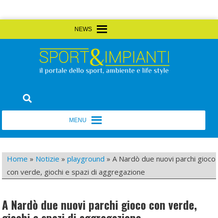
Skip
MENU
MENU
to
content
Sport&Impianti
notizie, prodotti, aziende dello sport facility
MENU
MENU
Home
»
Notizie
»
playground
»
A Nardò due nuovi parchi gioco
con verde, giochi e spazi di aggregazione
A Nardò due nuovi parchi gioco con verde,