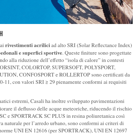
SH
rivestimenti acrilici
dai
ad alto SRI (Solar Reflectance Index)
pedonali e superfici sportive
. Queste finiture sono progettate
endo alla riduzione dell’effetto “isola di calore” in contesti
mi COLORSINT, COLORTOP, SUPERSOFT, POLYSPORT,
ON, CONFOSPORT e ROLLERTOP sono certificati da
-11, con valori SRI ≥ 29 pienamente conformi ai requisiti
imatici estremi, Casali ha inoltre sviluppato pavimentazioni
orare il deflusso delle acque meteoriche, riducendo il rischio
 SC e SPORTRACK SC PLUS in resina poliuretanica così
turale per l’arredo urbano, sono conformi ai criteri di
 le norme UNI EN 12616 (per SPORTRACK), UNI EN 12697