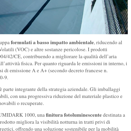
formulati a basso impatto ambientale
iluppa
, riducendo al
latili (VOC) e altre sostanze pericolose. I prodotti
 2004/42/CE, contribuendo a migliorare la qualità dell’aria
ll’attività fisica. Per quanto riguarda le emissioni in interno, i
ssi di emissione A e A+ (secondo decreto francese n.
00-9.
è parte integrante della strategia aziendale. Gli imballaggi
abili, con una progressiva riduzione del materiale plastico e
nnovabili o recuperate.
finitura
fotoluminescente
la LUMIDARK 1000, una
destinata a
odotto migliora la visibilità notturna in tratti privi di
etici, offrendo una soluzione sostenibile per la mobilità