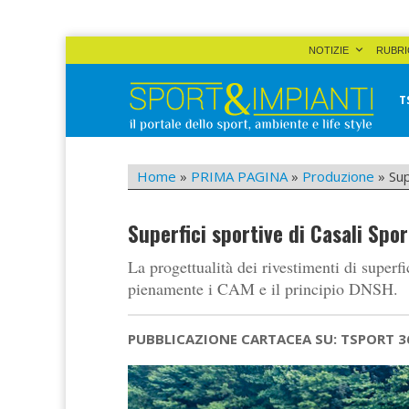
Skip
NOTIZIE
RUBRI
to
content
T
Sport&Impianti
notizie, prodotti, aziende dello sport facility
Home
»
PRIMA PAGINA
»
Produzione
»
Sup
Superfici sportive di Casali Sp
La progettualità dei rivestimenti di superfi
pienamente i CAM e il principio DNSH.
PUBBLICAZIONE CARTACEA SU: TSPORT 3