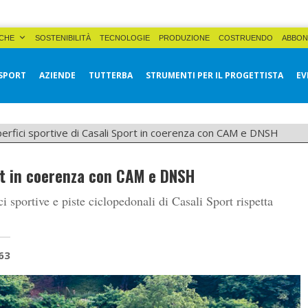
CHE
SOSTENIBILITÀ
TECNOLOGIE
PRODUZIONE
COSTRUENDO
ABBON
SPORT
AZIENDE
TUTTERBA
STRUMENTI PER IL PROGETTISTA
EV
erfici sportive di Casali Sport in coerenza con CAM e DNSH
ort in coerenza con CAM e DNSH
ci sportive e piste ciclopedonali di Casali Sport rispetta
63