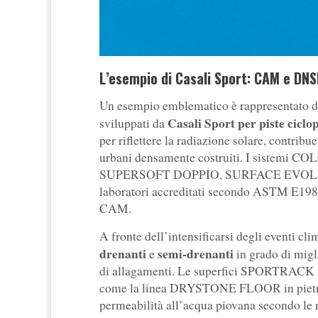
L’esempio di Casali Sport: CAM e DN
Un esempio emblematico è rappresentato 
Casali Sport per piste ciclo
sviluppati da
per riflettere la radiazione solare, contribu
urbani densamente costruiti. I siste
SUPERSOFT DOPPIO, SURFACE EVOLUTI
laboratori accreditati secondo ASTM E1980
CAM.
A fronte dell’intensificarsi degli eventi cl
drenanti
semi-drenanti
e
in grado di migli
di allagamenti. Le superfici SPORTRACK
come la linea DRYSTONE FLOOR in pietra na
permeabilità all’acqua piovana secondo