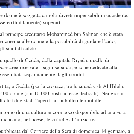
le donne è soggetta a molti divieti impensabili in occidente:
ssere (timidamente) superati.
e dal principe ereditario Mohammed bin Salman che è stata
i cinema alle donne e la possibilità di guidare l’auto,
li stadi di calcio.
di: quello di Gedda, della capitale Riyad e quello di
re aree riservate, bagni separati, e zone dedicate alla
 esercitata separatamente dagli uomini.
rtita, a Gedda (per la cronaca, tra le squadre di Al Hilal e
.400 donne (sui 10.000 posti ad esse dedicati). Nei giorni
li altri due stadi “aperti” al pubblico femminile.
ntomo di una cultura ancora poco disponibile ad una vera
mancano, nel paese, le critiche all’iniziativa.
 pubblicata dal Corriere della Sera di domenica 14 gennaio, a