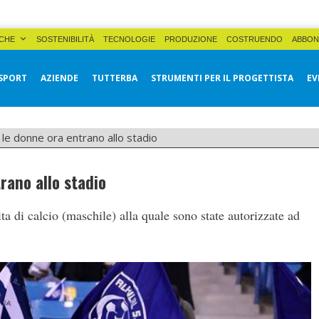
CHE
SOSTENIBILITÀ
TECNOLOGIE
PRODUZIONE
COSTRUENDO
ABBON
SPORT
AZIENDE
TUTTERBA
STRUMENTI PER IL PROGETTISTA
EV
 le donne ora entrano allo stadio
rano allo stadio
ita di calcio (maschile) alla quale sono state autorizzate ad