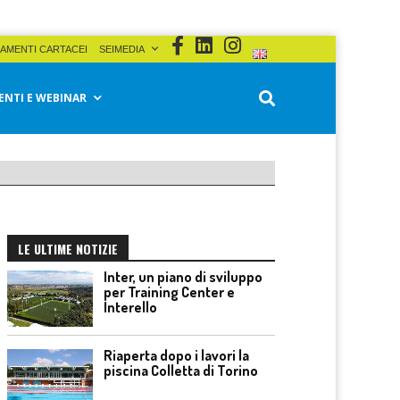
AMENTI CARTACEI
SEIMEDIA
ENTI E WEBINAR
LE ULTIME NOTIZIE
Inter, un piano di sviluppo
per Training Center e
Interello
Riaperta dopo i lavori la
piscina Colletta di Torino