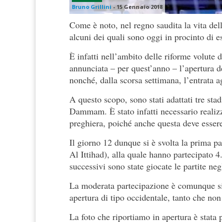
Bruno Grillini
-
15 Gennaio 2018
Come è noto, nel regno saudita la vita del
alcuni dei quali sono oggi in procinto di e
È infatti nell’ambito delle riforme volut
annunciata – per quest’anno – l’apertura de
nonché, dalla scorsa settimana, l’entrata ag
A questo scopo, sono stati adattati tre sta
Dammam. È stato infatti necessario realizza
preghiera, poiché anche questa deve essere
Il giorno 12 dunque si è svolta la prima pa
Al Ittihad), alla quale hanno partecipato 4
successivi sono state giocate le partite neg
La moderata partecipazione è comunque si
apertura di tipo occidentale, tanto che non 
La foto che riportiamo in apertura è stata