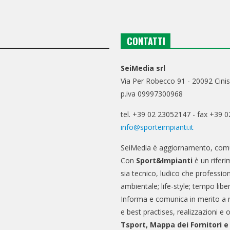
CONTATTI
SeiMedia srl
Via Per Robecco 91 - 20092 Cinis
p.iva 09997300968
tel. +39 02 23052147 - fax +39 
info@sporteimpianti.it
SeiMedia è aggiornamento, comu
Con
Sport&Impianti
è un riferi
sia tecnico, ludico che professio
ambientale; life-style; tempo libe
Informa e comunica in merito a 
e best practises, realizzazioni e 
Tsport, Mappa dei Fornitori 