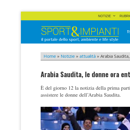
Skip
NOTIZIE
RUBRI
to
content
T
Sport&Impianti
notizie, prodotti, aziende dello sport facility
Home
»
Notizie
»
attualità
»
Arabia Saudita,
Arabia Saudita, le donne ora ent
È del giorno 12 la notizia della prima part
assistere le donne dell’Arabia Saudita.