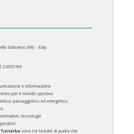
ello Balsamo (MI) - Italy
02 23055769
nicazione e informazione.
mento per il mondo sportivo
nistico; paesaggistico ed energetico;
ro.
normative, tecnologie
operatori.
e Tutterba
sono tre testate di punta che