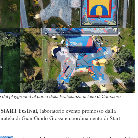
 e del playground al parco della Fratellanza di Lido di Camaiore.
StART Festival
i
, laboratorio evento promosso dalla
uratela di Gian Guido Grassi e coordinamento di Start