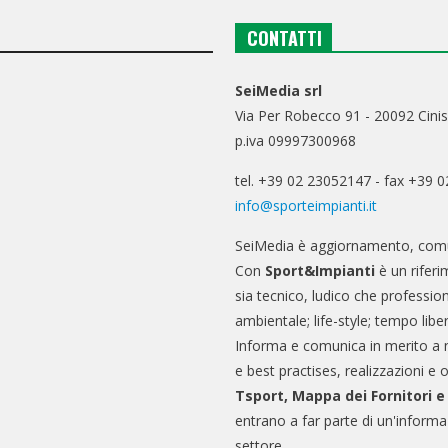
CONTATTI
SeiMedia srl
Via Per Robecco 91 - 20092 Cinis
p.iva 09997300968
tel. +39 02 23052147 - fax +39 
info@sporteimpianti.it
SeiMedia è aggiornamento, comu
Con
Sport&Impianti
è un riferi
sia tecnico, ludico che professio
ambientale; life-style; tempo libe
Informa e comunica in merito a 
e best practises, realizzazioni e 
Tsport, Mappa dei Fornitori 
entrano a far parte di un'informa
settore.