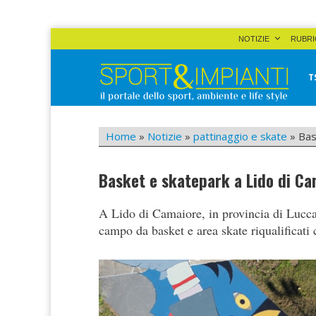
Skip
NOTIZIE
RUBRI
to
content
T
Sport&Impianti
notizie, prodotti, aziende dello sport facility
Home
»
Notizie
»
pattinaggio e skate
»
Bas
Basket e skatepark a Lido di C
A Lido di Camaiore, in provincia di Lucca, 
campo da basket e area skate riqualificati