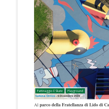
Pattinaggio E Skate
Playground
Sabina Orrico
-
6 Dicembre 2024
parco della Fratellanza di Lido di 
Al