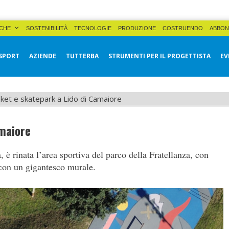
CHE
SOSTENIBILITÀ
TECNOLOGIE
PRODUZIONE
COSTRUENDO
ABBON
SPORT
AZIENDE
TUTTERBA
STRUMENTI PER IL PROGETTISTA
EV
ket e skatepark a Lido di Camaiore
amaiore
è rinata l’area sportiva del parco della Fratellanza, con
 con un gigantesco murale.