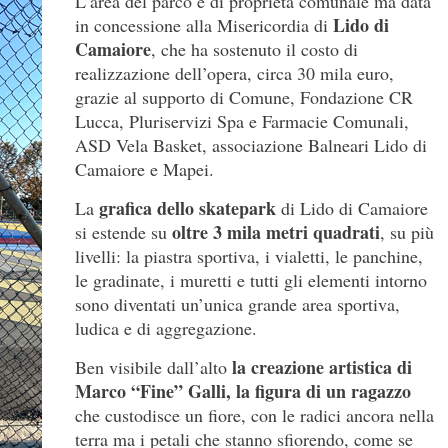
L’area del parco è di proprietà comunale ma data
Lido di
in concessione alla Misericordia di
Camaiore
, che ha sostenuto il costo di
realizzazione dell’opera, circa 30 mila euro,
grazie al supporto di Comune, Fondazione CR
Lucca, Pluriservizi Spa e Farmacie Comunali,
ASD Vela Basket, associazione Balneari Lido di
Camaiore e Mapei.
grafica dello skatepark
La
di Lido di Camaiore
oltre 3 mila metri quadrati
si estende su
, su più
livelli: la piastra sportiva, i vialetti, le panchine,
le gradinate, i muretti e tutti gli elementi intorno
sono diventati un’unica grande area sportiva,
ludica e di aggregazione.
la
creazione artistica di
Ben visibile dall’alto
Marco “Fine” Galli, la figura di un ragazzo
che custodisce un fiore, con le radici ancora nella
terra ma i petali che stanno sfiorendo, come se