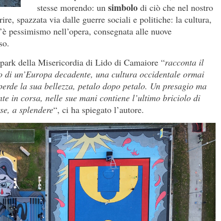
simbolo
stesse morendo: un
di ciò che nel nostro
ire, spazzata via dalle guerre sociali e politiche: la cultura,
c’è pessimismo nell’opera, consegnata alle nuove
so.
epark della Misericordia di Lido di Camaiore “
racconta il
olo di un’Europa decadente, una cultura occidentale ormai
 perde la sua bellezza, petalo dopo petalo. Un presagio ma
e in corsa, nelle sue mani contiene l’ultimo briciolo di
rse, a splendere
“, ci ha spiegato l’autore.