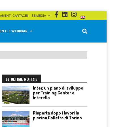
AMENTI CARTACEI
SEIMEDIA
ENTI E WEBINAR
LE ULTIME NOTIZIE
Inter, un piano di sviluppo
per Training Center e
Interello
Riaperta dopo i lavori la
piscina Colletta di Torino