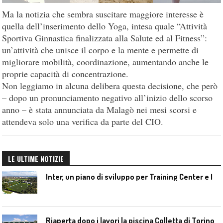
Ma la notizia che sembra suscitare maggiore interesse è
quella dell’inserimento dello Yoga, intesa quale “Attività
Sportiva Ginnastica finalizzata alla Salute ed al Fitness”:
un’attività che unisce il corpo e la mente e permette di
migliorare mobilità, coordinazione, aumentando anche le
proprie capacità di concentrazione.
Non leggiamo in alcuna delibera questa decisione, che però
– dopo un pronunciamento negativo all’inizio dello scorso
anno – è stata annunciata da Malagò nei mesi scorsi e
attendeva solo una verifica da parte del CIO.
LE ULTIME NOTIZIE
I
nter, un piano di sviluppo per Training Center e Interello
Riaperta dopo i lavori la piscina Colletta di Torino