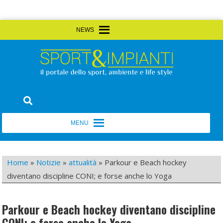
Skip
MENU
MENU
to
content
Sport&Impianti
notizie, prodotti, aziende dello sport facility
MENU
MENU
Home
»
Notizie
»
attualità
»
Parkour e Beach hockey
diventano discipline CONI; e forse anche lo Yoga
Parkour e Beach hockey diventano discipline