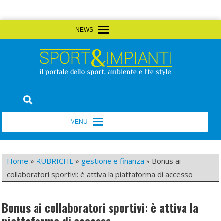
Skip
MENU
MENU
to
content
Sport&Impianti
notizie, prodotti, aziende dello sport facility
MENU
MENU
Home
»
RUBRICHE
»
gestione e finanza
»
Bonus ai
collaboratori sportivi: è attiva la piattaforma di accesso
Bonus ai collaboratori sportivi: è attiva la