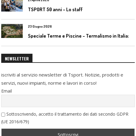
TSPORT 50 anni – Lo staff
23 Giugno 2026
S
peciale Terme e Piscine – Termalismo in Italia: verso una nuova consapevolezza tra l’antico e il moderno
NEWSLETTER
iscriviti al servizio newsletter di Tsport. Notizie, prodotti e
servizi, nuovi impianti, norme e lavori in corso!
Email
Sottoscrivendo, accetto il trattamento dei dati secondo GDPR
(UE 2016/679)