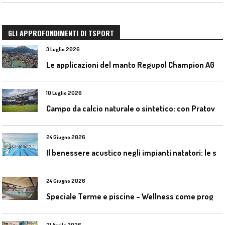
GLI APPROFONDIMENTI DI TSPORT
3 Luglio 2026
L
e applicazioni del manto Regupol Champion AG 4.0 negli impianti di atletica leggera
10 Luglio 2026
C
ampo da calcio naturale o sintetico: con Pratoverde la manutenzione fa la differenza
24 Giugno 2026
I
l benessere acustico negli impianti natatori: le soluzioni Celenit
24 Giugno 2026
S
peciale Terme e piscine – Wellness come progetto contemporaneo
21 Aprile 2026