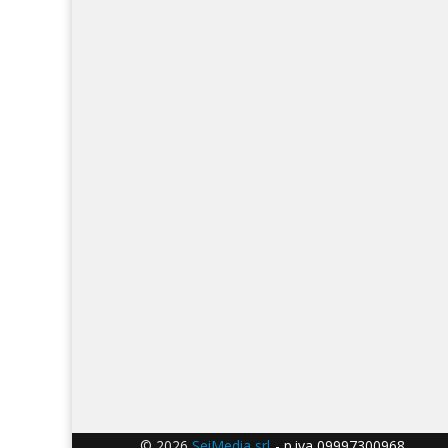
© 2026
SeiMedia srl
- p.iva 09997300968 