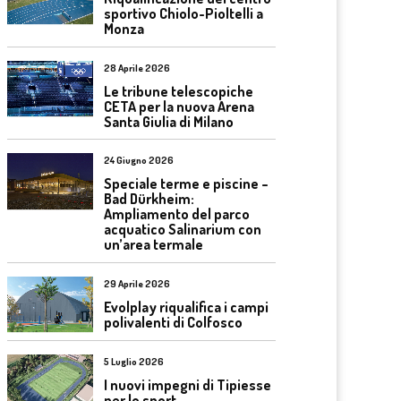
sportivo Chiolo-Pioltelli a
Monza
28 Aprile 2026
Le tribune telescopiche
CETA per la nuova Arena
Santa Giulia di Milano
24 Giugno 2026
Speciale terme e piscine –
Bad Dürkheim:
Ampliamento del parco
acquatico Salinarium con
un’area termale
29 Aprile 2026
Evolplay riqualifica i campi
polivalenti di Colfosco
5 Luglio 2026
I nuovi impegni di Tipiesse
per lo sport