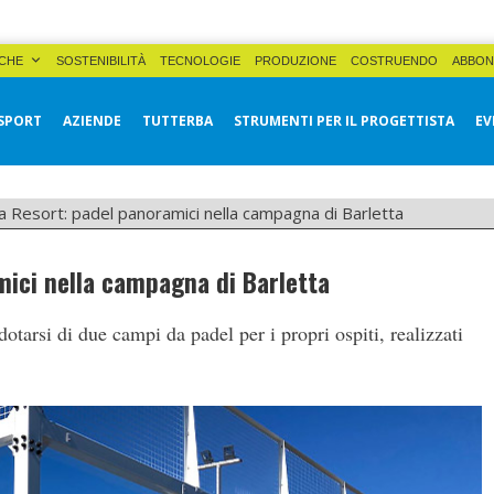
CHE
SOSTENIBILITÀ
TECNOLOGIE
PRODUZIONE
COSTRUENDO
ABBON
SPORT
AZIENDE
TUTTERBA
STRUMENTI PER IL PROGETTISTA
EV
 Resort: padel panoramici nella campagna di Barletta
ici nella campagna di Barletta
 dotarsi di due campi da padel per i propri ospiti, realizzati