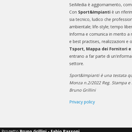
SeiMedia è aggiornamento, comu
Con
Sport&Impianti
è un riferi
sia tecnico, ludico che professio
ambientale; life-style; tempo libe
Informa e comunica in merito a 
e best practises, realizzazioni e 
Tsport, Mappa dei Fornitori 
entrano a far parte di un'informa
settore.
Sport&Impianti è una testata qu
Monza n.2/2022 Reg. Stampa e n
Bruno Grillini
Privacy policy
Progetto
Bruno Grillini - Fabio Passoni