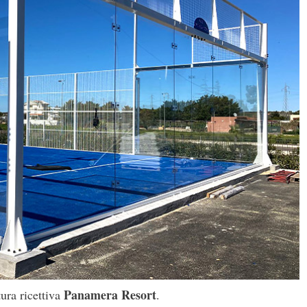
Panamera Resort
tura ricettiva
.