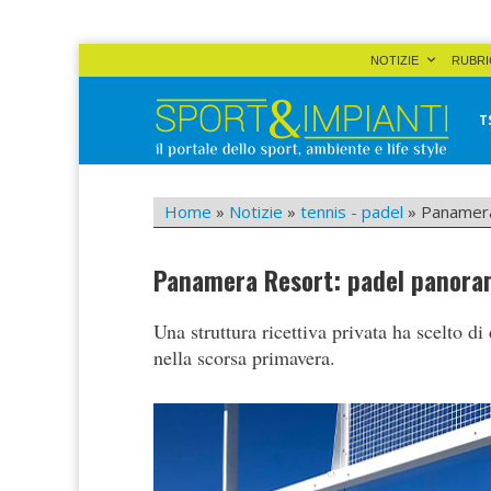
Skip
NOTIZIE
RUBRI
to
content
T
Sport&Impianti
notizie, prodotti, aziende dello sport facility
Home
»
Notizie
»
tennis - padel
»
Panamera
Panamera Resort: padel panoram
Una struttura ricettiva privata ha scelto di
nella scorsa primavera.